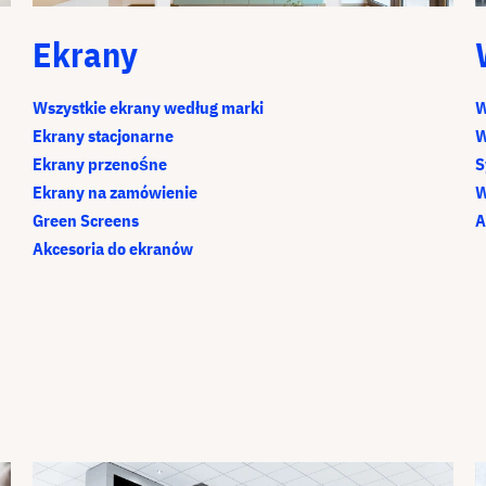
Ekrany
Wszystkie ekrany według marki
W
Ekrany stacjonarne
W
Ekrany przenośne
S
Ekrany na zamówienie
W
Green Screens
A
Akcesoria do ekranów