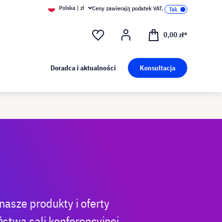
Polska | zł
Ceny zawierają podatek VAT.
0,00 zł*
Doradca i aktualności
Konsultacja
nasze produkty i oferty
stwa sali konferencyjnej,