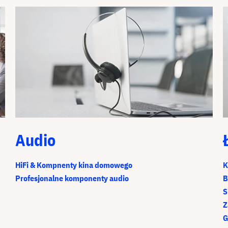
Audio
HiFi & Kompnenty kina domowego
K
Profesjonalne komponenty audio
B
S
Z
G