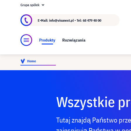
Grupa spółek
O visunext.pl
Grupa visunext
Producent
E-Mail: info@visunext.pl - Tel:
68 479 40 00
Produkty
Rozwiązania
Home
Wszystkie pr
Tutaj znajdą Państwo przeg
zainspirują Państwa w pos