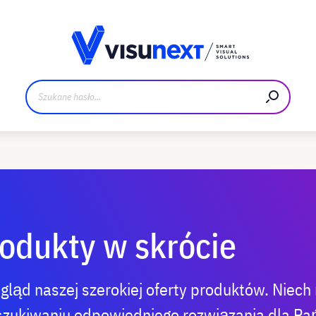
Materiały do pobrania i zestaw dla prasy
odukty w skrócie
ląd naszej szerokiej oferty produktów. Niech 
zukiwaniu odpowiedniego rozwiązania dla Pań