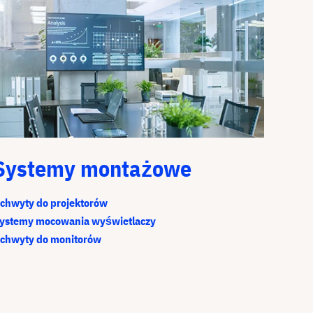
Systemy montażowe
chwyty do projektorów
ystemy mocowania wyświetlaczy
chwyty do monitorów