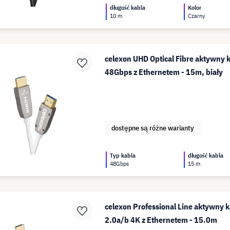
długość kabla
Kolor
10 m
Czarny
celexon UHD Optical Fibre aktywny
48Gbps z Ethernetem - 15m, biały
dostępne są różne warianty
Typ kabla
długość kabla
48Gbps
15 m
celexon Professional Line aktywny 
2.0a/b 4K z Ethernetem - 15.0m