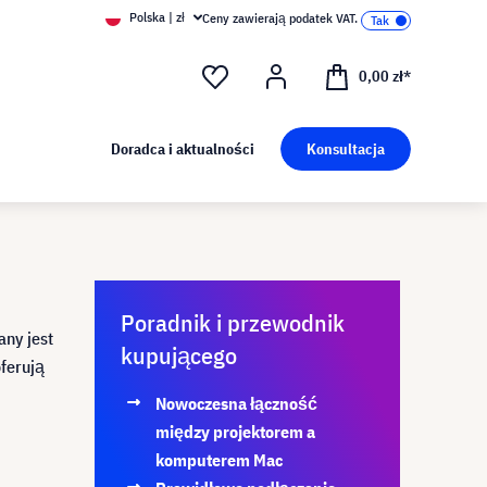
Polska | zł
Ceny zawierają podatek VAT.
0,00 zł*
Doradca i aktualności
Konsultacja
Poradnik i przewodnik
any jest
kupującego
ferują
Nowoczesna łączność
między projektorem a
komputerem Mac