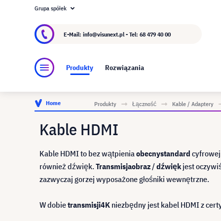
Grupa spółek
O visunext.pl
Grupa visunext
Producent
E-Mail: info@visunext.pl - Tel:
68 479 40 00
Produkty
Rozwiązania
Home
Produkty
Łączność
Kable / Adaptery
Kable HDMI
Kable HDMI to bez wątpienia
obecny
standard
cyfrowej
również dźwięk.
Transmisja
obraz
/
dźwięk
jest oczywi
zazwyczaj gorzej wyposażone głośniki wewnętrzne.
W dobie
transmisji
4K
niezbędny jest kabel HDMI z cert