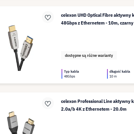
celexon UHD Optical Fibre aktywny
48Gbps z Ethernetem - 10m, czarny
dostępne są różne warianty
Typ kabla
długość kabla
48Gbps
10 m
celexon Professional Line aktywny 
2.0a/b 4K z Ethernetem - 20.0m