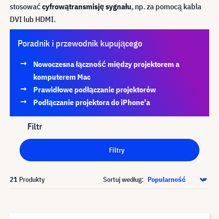
stosować
cyfrową
transmisję sygnału
, np. za pomocą kabla
DVI lub HDMI.
Poradnik i przewodnik kupującego
Nowoczesna łączność między projektorem a
komputerem Mac
Prawidłowe podłączanie projektorów
Podłączanie projektora do iPhone'a
Filtr
Filtry
21
Produkty
Sortuj według: