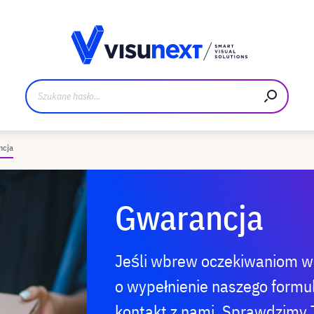
Materiały do pobrania i zestaw dla prasy
ncja
Gwarancja
Jeśli wbrew oczekiwaniom w
o wypełnienie naszego formul
kontakt z nami. Sprawdzimy T