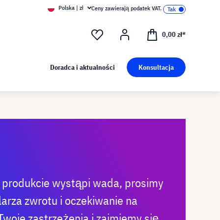
Polska | zł
Ceny zawierają podatek VAT.
0,00 zł*
Doradca i aktualności
Konsultacja
 produkcie wystąpi wada, prosimy
arza zwrotu i oczekiwanie na
woje zastrzeżenia i zajmiemy się