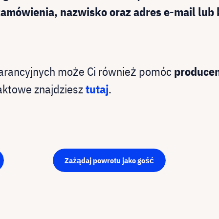
amówienia, nazwisko oraz adres e-mail lub
arancyjnych może Ci również pomóc
producen
aktowe znajdziesz
tutaj
.
Zażądaj powrotu jako gość