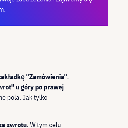
m.
zakładkę "Zamówienia"
.
wrot" u góry po prawej
e pola. Jak tylko
za zwrotu
. W tym celu