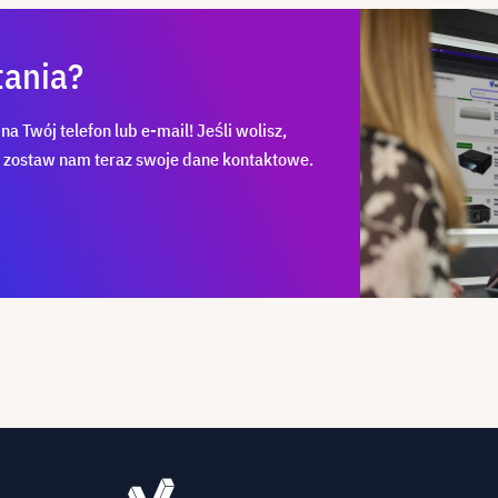
tania?
 Twój telefon lub e-mail! Jeśli wolisz,
u zostaw nam teraz swoje dane kontaktowe.