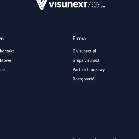
wo
Firma
 kontakt
O visunext.pl
aktowe
Grupa visunext
ack
Partner branżowy
Dostępność