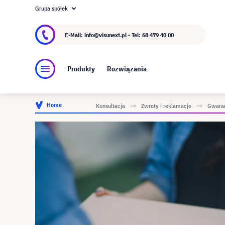
Grupa spółek
O visunext.pl
Grupa visunext
Producent
E-Mail: info@visunext.pl - Tel:
68 479 40 00
Produkty
Rozwiązania
Home
Konsultacja
Zwroty i reklamacje
Gwara