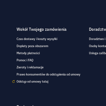
Wokół Twojego zamówienia
Doradzt
Czas dostawy i koszty wysyłki
Doradztwo i
Dopłaty poza obszarem
Osoby kont
Metody płatności
Usługa callb
Pomoc i FAQ
Zwroty i reklamacje
Prawo konsumentów do odstąpienia od umowy
Odstąp od umowy tutaj