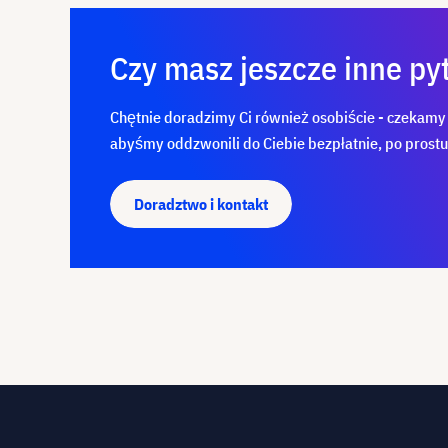
Czy masz jeszcze inne py
Chętnie doradzimy Ci również osobiście - czekamy na
abyśmy oddzwonili do Ciebie bezpłatnie, po prost
Doradztwo i kontakt