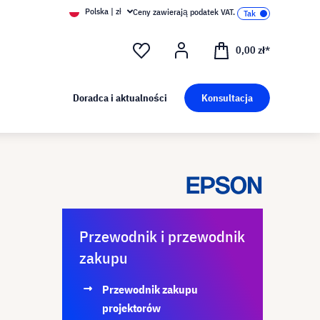
Polska | zł
Ceny zawierają podatek VAT.
0,00 zł*
Doradca i aktualności
Konsultacja
Przewodnik i przewodnik
zakupu
Przewodnik zakupu
projektorów