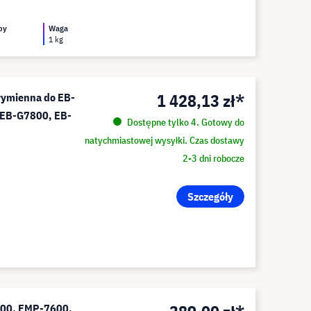
py
Waga
1 kg
1 428,13 zł*
wymienna do EB-
EB-G7800, EB-
Dostępne tylko 4. Gotowy do
natychmiastowej wysyłki. Czas dostawy
2-3 dni robocze
Szczegóły
600, EMP-7600,