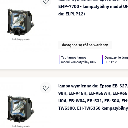
EMP-7700 - kompatybilny moduł UH
do: ELPLP12)
dostępne są różne warianty
Typ lampy lampy
Oznaczenie lam
moduł kompatybilny UHR
ELPLP12
lampa wymienna do: Epson EB-S27
98H, EB-945H, EB-955WH, EB-965
U04, EB-W04, EB-S31, EB-S04, EH
TW5300, EH-TW5350 kompatybilny
(zamiennik do: ELPLP88)