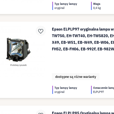
Typ lampy lampy
Waga
oryginał
0,4 kg
Epson ELPLP97 oryginalna lampa w
TW750, EH-TW740, EH-TW5820, E
X49, EB-W51, EB-W49, EB-W06, E
FH52, EB-FH06, EB-992F, EB-982
dostępne są różne warianty
Typ lampy lampy
Oznaczenie lam
oryginał
ELPLP97
Epson ELPLP85 Oryginalna lampa 