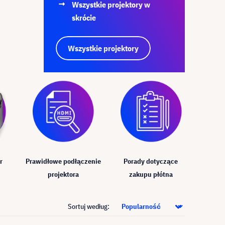
Wszystkie projektory w
skrócie
Wszystkie projektory
r
Prawidłowe podłączenie
Porady dotyczące
projektora
zakupu płótna
Sortuj według: