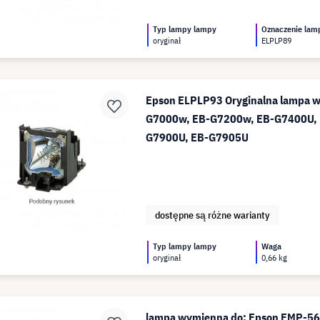
Typ lampy lampy
Oznaczenie lam
oryginał
ELPLP89
Epson ELPLP93 Oryginalna lampa 
G7000w, EB-G7200w, EB-G7400U, 
G7900U, EB-G7905U
dostępne są różne warianty
Typ lampy lampy
Waga
oryginał
0,66 kg
lampa wymienna do: Epson EMP-5