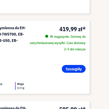
419,99 zł*
ymienna do EH-
H-TW5700, EB-
W magazynie. Gotowy do
B-U50, EB-
natychmiastowej wysyłki. Czas dostawy
W
2-3 dni robocze
Szczegóły
py
Waga
0,4 kg
wymienna do EH-