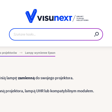
Materiały do pobrania i zestaw dla prasy
 projektorów
Lampy wymienne Epson
ednią lampę
zamienną
do swojego projektora.
nną projektora, lampą UHR lub kompatybilnym modułem.