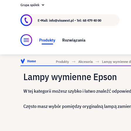
Grupa spółek
O visunext.pl
Grupa visunext
Producent
E-Mail: info@visunext.pl - Tel:
68 479 40 00
Produkty
Rozwiązania
Home
Produkty
Akcesoria
Lampy wymienne do
Lampy wymienne Epson
W tej kategorii możesz szybko i łatwo znaleźć odpowi
Często masz wybór pomiędzy oryginalną lampą zamie