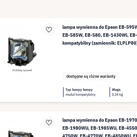
lampa wymienna do Epson EB-595W
EB-585W, EB-580, EB-1430Wi, EB
kompatybilny (zamiennik: ELPLP80
dostępne są różne warianty
Typ lampy lampy
Waga
moduł kompatybilny
0,34 kg
lampa wymienna do Epson EB-197
EB-1980WU, EB-1985WU, EB-4550,
4750W, EB-4770W, EB-4850WU, E