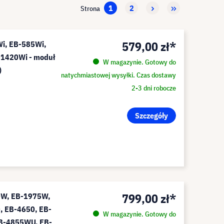
1
2
Strona
579,00 zł*
i, EB-585Wi,
-1420Wi - moduł
W magazynie. Gotowy do
)
natychmiastowej wysyłki. Czas dostawy
2-3 dni robocze
Szczegóły
799,00 zł*
0W, EB-1975W,
 EB-4650, EB-
W magazynie. Gotowy do
B-4855WU, EB-