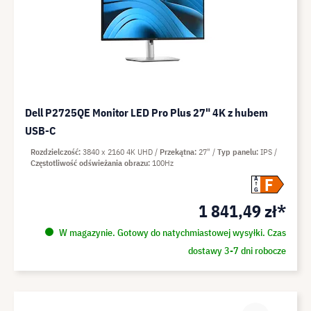
Dell P2725QE Monitor LED Pro Plus 27" 4K z hubem
USB-C
Rozdzielczość
3840 x 2160 4K UHD
Przekątna
27"
Typ panelu
IPS
Częstotliwość odświeżania obrazu
100Hz
F
A
G
1 841,49 zł*
W magazynie. Gotowy do natychmiastowej wysyłki. Czas
dostawy 3-7 dni robocze