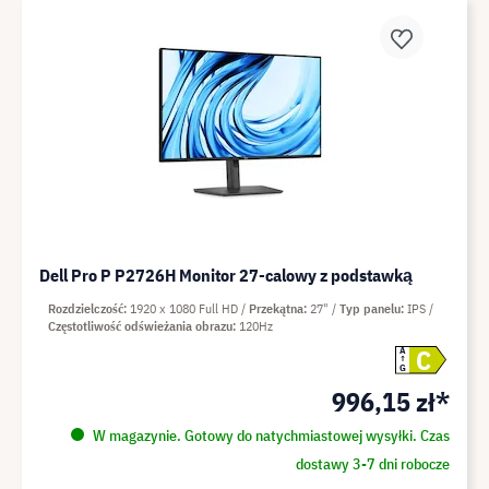
Dell Pro P P2726H Monitor 27-calowy z podstawką
Rozdzielczość
1920 x 1080 Full HD
Przekątna
27"
Typ panelu
IPS
Częstotliwość odświeżania obrazu
120Hz
C
A
G
996,15 zł*
W magazynie. Gotowy do natychmiastowej wysyłki. Czas
dostawy 3-7 dni robocze