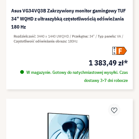
Asus VG34VQ3B Zakrzywiony monitor gamingowy TUF
34" WQHD z ultraszybką częstotliwością odświeżania
180 Hz
Rozdzielczość
3440 x 1440 UWQHD
Przekątna
34"
Typ panelu
VA
Częstotliwość odświeżania obrazu
180Hz
F
A
G
1 383,49 zł*
W magazynie. Gotowy do natychmiastowej wysyłki. Czas
dostawy 3-7 dni robocze