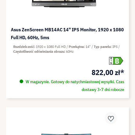
Asus ZenScreen MB14AC 14" IPS Monitor, 1920 x 1080
Full HD, 60Hz, 5ms
Rozdzielczość
1920 x 1080 Full HD
Przekątna
14"
Typ panelu
IPS
Częstotliwość odświeżania obrazu
60Hz
B
A
G
822,00 zł*
W magazynie. Gotowy do natychmiastowej wysyłki. Czas
dostawy 3-7 dni robocze