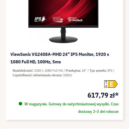
ViewSonic VG2408A-MHD 24" IPS Monitor, 1920 x
1080 Full HD, 100Hz, 5ms
Rozdzielczość
1920 x 1080 Full HD
Przekątna
24"
Typ panelu
IPS
Częstotliwość odświeżania obrazu
100Hz
E
A
G
617,79 zł*
W magazynie. Gotowy do natychmiastowej wysyłki. Czas
dostawy 2-3 dni robocze