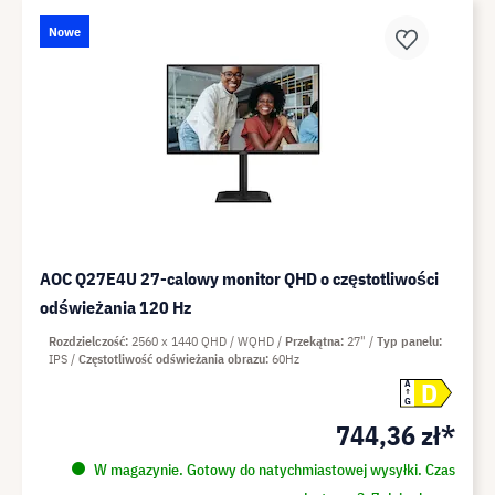
Nowe
AOC Q27E4U 27-calowy monitor QHD o częstotliwości
odświeżania 120 Hz
Rozdzielczość
2560 x 1440 QHD / WQHD
Przekątna
27"
Typ panelu
IPS
Częstotliwość odświeżania obrazu
60Hz
D
A
G
744,36 zł*
W magazynie. Gotowy do natychmiastowej wysyłki. Czas