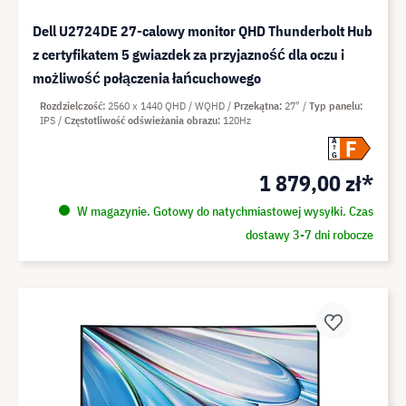
Dell U2724DE 27-calowy monitor QHD Thunderbolt Hub
z certyfikatem 5 gwiazdek za przyjazność dla oczu i
możliwość połączenia łańcuchowego
Rozdzielczość
2560 x 1440 QHD / WQHD
Przekątna
27"
Typ panelu
IPS
Częstotliwość odświeżania obrazu
120Hz
F
A
G
1 879,00 zł*
W magazynie. Gotowy do natychmiastowej wysyłki. Czas
dostawy 3-7 dni robocze