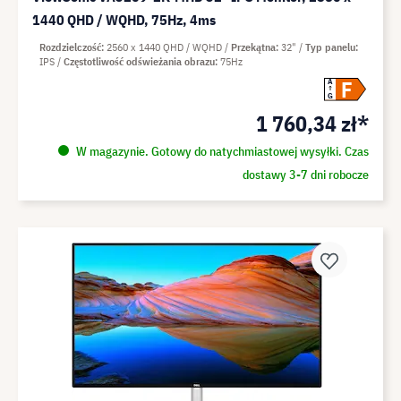
1440 QHD / WQHD, 75Hz, 4ms
Rozdzielczość
2560 x 1440 QHD / WQHD
Przekątna
32"
Typ panelu
IPS
Częstotliwość odświeżania obrazu
75Hz
F
A
G
1 760,34 zł*
W magazynie. Gotowy do natychmiastowej wysyłki. Czas
dostawy 3-7 dni robocze