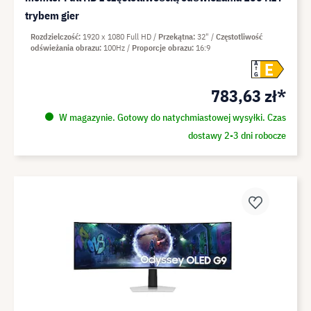
trybem gier
Rozdzielczość
1920 x 1080 Full HD
Przekątna
32"
Częstotliwość
odświeżania obrazu
100Hz
Proporcje obrazu
16:9
E
A
G
783,63 zł*
W magazynie. Gotowy do natychmiastowej wysyłki. Czas
dostawy 2-3 dni robocze