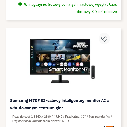
W magazynie. Gotowy do natychmiastowej wysyłki. Czas
dostawy 3-7 dni robocze
Samsung M70F 32-calowy inteligentny monitor AI z
wbudowanym centrum gier
Rozdzielczość
3840 x 2160 4K UHD
Przekątna
32"
Typ panelu
VA
Częstotliwość odświeżania obrazu
60Hz