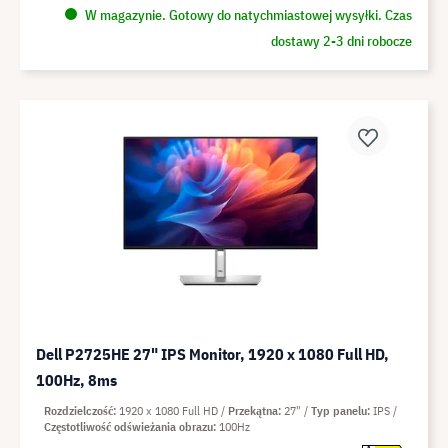
W magazynie. Gotowy do natychmiastowej wysyłki. Czas
dostawy 2-3 dni robocze
Dell P2725HE 27" IPS Monitor, 1920 x 1080 Full HD,
100Hz, 8ms
Rozdzielczość
1920 x 1080 Full HD
Przekątna
27"
Typ panelu
IPS
Częstotliwość odświeżania obrazu
100Hz