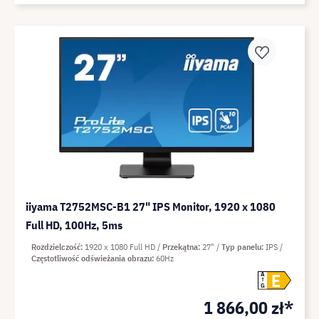
iiyama T2752MSC-B1 27" IPS Monitor, 1920 x 1080
Full HD, 100Hz, 5ms
Rozdzielczość
1920 x 1080 Full HD
Przekątna
27"
Typ panelu
IPS
Częstotliwość odświeżania obrazu
60Hz
E
A
G
1 866,00 zł*