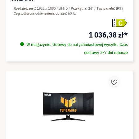
Rozdzielczość
1920 x 1080 Full HD
Przekątna
24"
Typ panelu
IPS
Częstotliwość odświeżania obrazu
60Hz
C
A
G
1 036,38 zł*
W magazynie. Gotowy do natychmiastowej wysyłki. Czas
dostawy 3-7 dni robocze