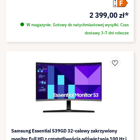
F
A
G
2 399,00 zł*
W magazynie. Gotowy do natychmiastowej wysyłki. Czas
dostawy 3-7 dni robocze
Samsung Essential S39GD 32-calowy zakrzywiony
monitor Full HD z częstotliwością odświeżania 100 Hz i