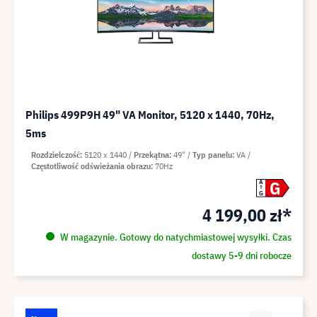
Philips 499P9H 49" VA Monitor, 5120 x 1440, 70Hz,
5ms
Rozdzielczość
5120 x 1440
Przekątna
49"
Typ panelu
VA
Częstotliwość odświeżania obrazu
70Hz
G
A
G
4 199,00 zł*
W magazynie. Gotowy do natychmiastowej wysyłki. Czas
dostawy 5-9 dni robocze