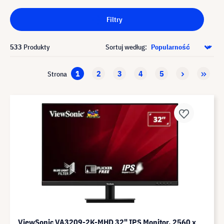
Filtry
533
Produkty
Sortuj według:
1
2
3
4
5
Strona
ViewSonic VA3209-2K-MHD 32" IPS Monitor, 2560 x