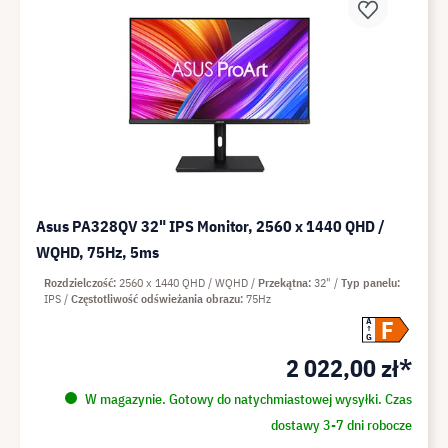
Asus PA328QV 32" IPS Monitor, 2560 x 1440 QHD /
WQHD, 75Hz, 5ms
Rozdzielczość
2560 x 1440 QHD / WQHD
Przekątna
32"
Typ panelu
IPS
Częstotliwość odświeżania obrazu
75Hz
F
A
G
2 022,00 zł*
W magazynie. Gotowy do natychmiastowej wysyłki. Czas
dostawy 3-7 dni robocze