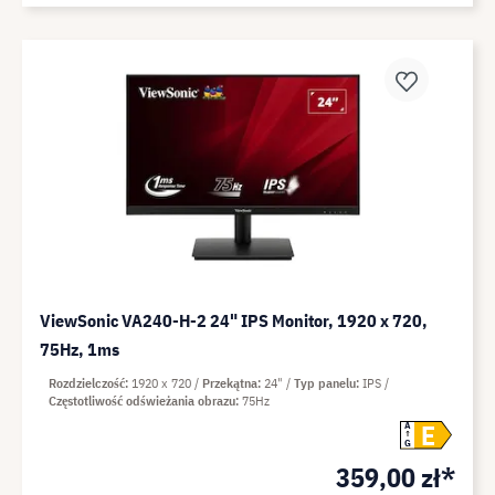
ViewSonic VA240-H-2 24" IPS Monitor, 1920 x 720,
75Hz, 1ms
Rozdzielczość
1920 x 720
Przekątna
24"
Typ panelu
IPS
Częstotliwość odświeżania obrazu
75Hz
E
A
G
359,00 zł*