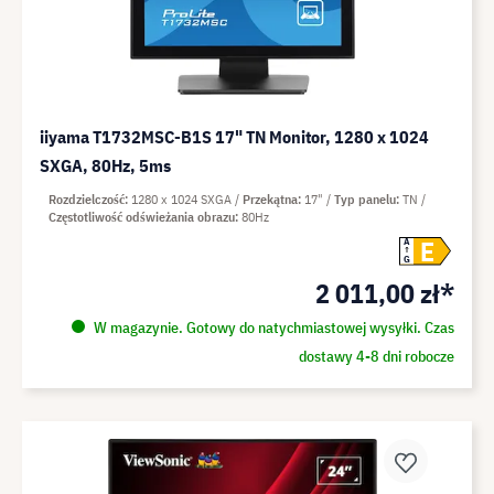
iiyama T1732MSC-B1S 17" TN Monitor, 1280 x 1024
SXGA, 80Hz, 5ms
Rozdzielczość
1280 x 1024 SXGA
Przekątna
17"
Typ panelu
TN
Częstotliwość odświeżania obrazu
80Hz
E
A
G
2 011,00 zł*
W magazynie. Gotowy do natychmiastowej wysyłki. Czas
dostawy 4-8 dni robocze