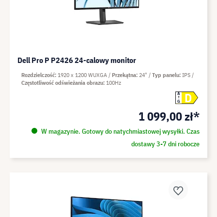
Dell Pro P P2426 24-calowy monitor
Rozdzielczość
1920 x 1200 WUXGA
Przekątna
24"
Typ panelu
IPS
Częstotliwość odświeżania obrazu
100Hz
D
A
G
1 099,00 zł*
W magazynie. Gotowy do natychmiastowej wysyłki. Czas
dostawy 3-7 dni robocze