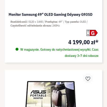
Monitor Samsung 49" OLED Gaming Odyssey G93SD
Rozdzielczość
5120 x 1440
Przekątna
49"
Typ panelu
OLED
Częstotliwość odświeżania obrazu
240Hz
G
A
G
4 199,00 zł*
W magazynie. Gotowy do natychmiastowej wysyłki. Czas
dostawy 3-7 dni robocze