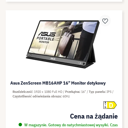
Asus ZenScreen MB16AHP 16" Monitor dotykowy
Rozdzielczość
1920 x 1080 Full HD
Przekątna
16"
Typ panelu
IPS
Częstotliwość odświeżania obrazu
60Hz
D
A
G
Cena na żądanie
W magazynie. Gotowy do natychmiastowej wysyłki. Czas