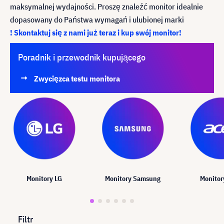
maksymalnej wydajności. Proszę znaleźć monitor idealnie
dopasowany do Państwa wymagań i ulubionej marki
! Skontaktuj się z nami już teraz i kup swój monitor!
Poradnik i przewodnik kupującego
Zwycięzca testu monitora
Monitory LG
Monitory Samsung
Monitor
Filtr