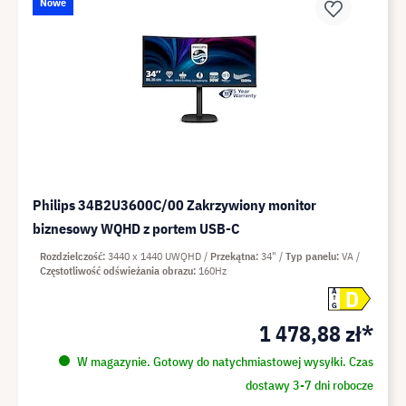
Nowe
Philips 34B2U3600C/00 Zakrzywiony monitor
biznesowy WQHD z portem USB-C
Rozdzielczość
3440 x 1440 UWQHD
Przekątna
34"
Typ panelu
VA
Częstotliwość odświeżania obrazu
160Hz
D
A
G
1 478,88 zł*
W magazynie. Gotowy do natychmiastowej wysyłki. Czas
dostawy 3-7 dni robocze