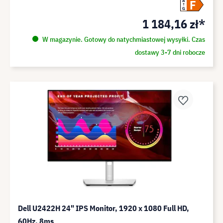
F
A
G
1 184,16 zł*
W magazynie. Gotowy do natychmiastowej wysyłki. Czas
dostawy 3-7 dni robocze
Dell U2422H 24" IPS Monitor, 1920 x 1080 Full HD,
60Hz, 8ms