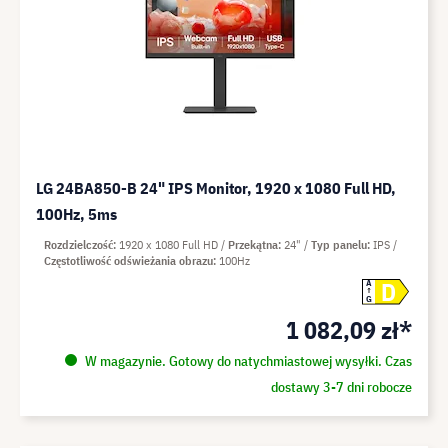
LG 24BA850-B 24" IPS Monitor, 1920 x 1080 Full HD,
100Hz, 5ms
Rozdzielczość
1920 x 1080 Full HD
Przekątna
24"
Typ panelu
IPS
Częstotliwość odświeżania obrazu
100Hz
D
A
G
1 082,09 zł*
W magazynie. Gotowy do natychmiastowej wysyłki. Czas
dostawy 3-7 dni robocze