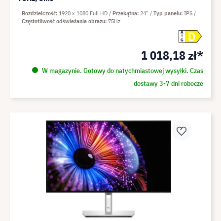
Rozdzielczość
1920 x 1080 Full HD
Przekątna
24"
Typ panelu
IPS
Częstotliwość odświeżania obrazu
75Hz
D
A
G
1 018,18 zł*
W magazynie. Gotowy do natychmiastowej wysyłki. Czas
dostawy 3-7 dni robocze