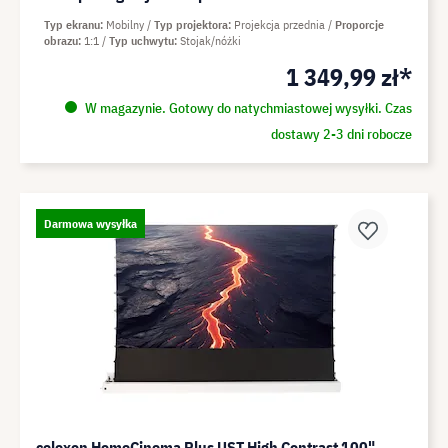
Typ ekranu
Mobilny
Typ projektora
Projekcja przednia
Proporcje
obrazu
1:1
Typ uchwytu
Stojak/nóżki
1 349,99 zł*
W magazynie. Gotowy do natychmiastowej wysyłki. Czas
dostawy 2-3 dni robocze
Darmowa wysyłka
celexon HomeCinema Plus UST High Contrast 100"