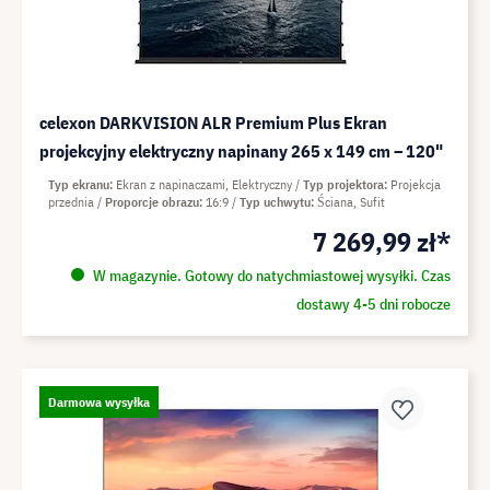
celexon DARKVISION ALR Premium Plus Ekran
projekcyjny elektryczny napinany 265 x 149 cm – 120"
Typ ekranu
Ekran z napinaczami, Elektryczny
Typ projektora
Projekcja
przednia
Proporcje obrazu
16:9
Typ uchwytu
Ściana, Sufit
7 269,99 zł*
W magazynie. Gotowy do natychmiastowej wysyłki. Czas
dostawy 4-5 dni robocze
Darmowa wysyłka