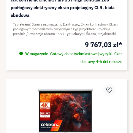
podłogowy elektryczny ekran projekcyjny CLR, biała
obudowa
Typ ekranu
Ekran z napinaczami, Elektryczny, Ekran kontrastowy, Ekran
podłogowy z mechanizmem nożycowym
Typ projektora
Projekcja
przednia
Proporcje obrazu
16:9
Typ uchwytu
Ściana, Stojak/nóżki
9 767,03 zł*
W magazynie. Gotowy do natychmiastowej wysyłki. Czas
dostawy 4-5 dni robocze