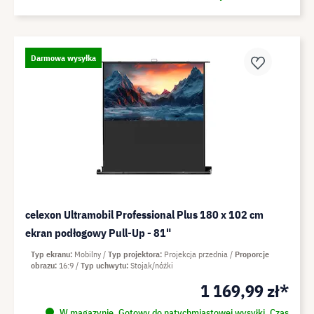
Darmowa wysyłka
celexon Ultramobil Professional Plus 180 x 102 cm
ekran podłogowy Pull-Up - 81"
Typ ekranu
Mobilny
Typ projektora
Projekcja przednia
Proporcje
obrazu
16:9
Typ uchwytu
Stojak/nóżki
1 169,99 zł*
W magazynie. Gotowy do natychmiastowej wysyłki. Czas