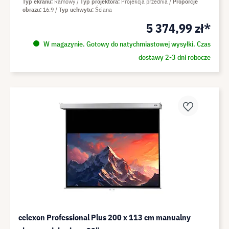
Typ ekranu
Ramowy
Typ projektora
Projekcja przednia
Proporcje
obrazu
16:9
Typ uchwytu
Ściana
5 374,99 zł*
W magazynie. Gotowy do natychmiastowej wysyłki. Czas
dostawy 2-3 dni robocze
celexon Professional Plus 200 x 113 cm manualny