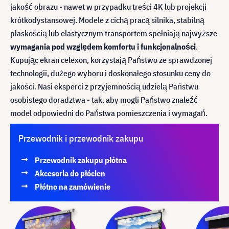
jakość obrazu - nawet w przypadku treści 4K lub projekcji
krótkodystansowej. Modele z cichą pracą silnika, stabilną
płaskością lub elastycznym transportem spełniają najwyższe
wymagania pod względem komfortu i funkcjonalności
.
Kupując ekran celexon, korzystają Państwo ze sprawdzonej
technologii, dużego wyboru i doskonałego stosunku ceny do
jakości. Nasi eksperci z przyjemnością udzielą Państwu
osobistego doradztwa - tak, aby mogli Państwo znaleźć
model odpowiedni do Państwa pomieszczenia i wymagań.
Przewodnik i przewodnik zakupu
Przewodnik zakupu płótna
Akcesoria do płócien
Płótno na zamówienie