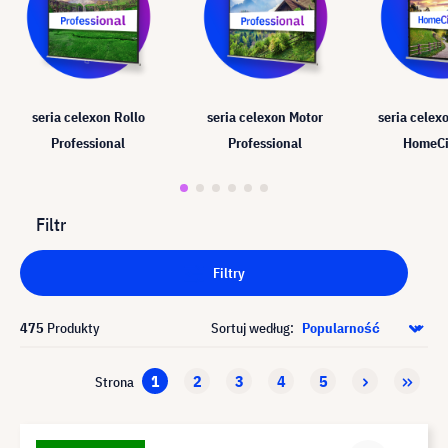
seria celexon Rollo
seria celexon Motor
seria celex
Professional
Professional
HomeC
Filtr
Filtry
475
Produkty
Sortuj według:
1
2
3
4
5
Strona