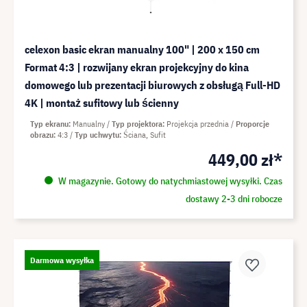
celexon basic ekran manualny 100" | 200 x 150 cm
Format 4:3 | rozwijany ekran projekcyjny do kina
domowego lub prezentacji biurowych z obsługą Full-HD
4K | montaż sufitowy lub ścienny
Typ ekranu
Manualny
Typ projektora
Projekcja przednia
Proporcje
obrazu
4:3
Typ uchwytu
Ściana, Sufit
449,00 zł*
W magazynie. Gotowy do natychmiastowej wysyłki. Czas
dostawy 2-3 dni robocze
Darmowa wysyłka