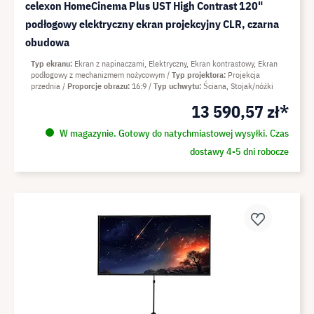
celexon HomeCinema Plus UST High Contrast 120"
podłogowy elektryczny ekran projekcyjny CLR, czarna
obudowa
Typ ekranu
Ekran z napinaczami, Elektryczny, Ekran kontrastowy, Ekran
podłogowy z mechanizmem nożycowym
Typ projektora
Projekcja
przednia
Proporcje obrazu
16:9
Typ uchwytu
Ściana, Stojak/nóżki
13 590,57 zł*
W magazynie. Gotowy do natychmiastowej wysyłki. Czas
dostawy 4-5 dni robocze