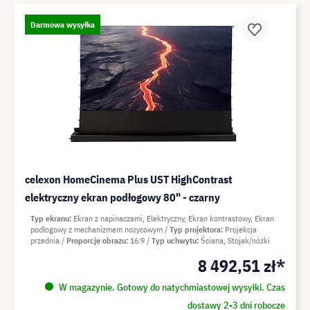
Darmowa wysyłka
celexon HomeCinema Plus UST HighContrast
elektryczny ekran podłogowy 80" - czarny
Typ ekranu
Ekran z napinaczami, Elektryczny, Ekran kontrastowy, Ekran
podłogowy z mechanizmem nożycowym
Typ projektora
Projekcja
przednia
Proporcje obrazu
16:9
Typ uchwytu
Ściana, Stojak/nóżki
8 492,51 zł*
W magazynie. Gotowy do natychmiastowej wysyłki. Czas
dostawy 2-3 dni robocze