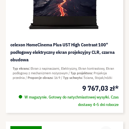
celexon HomeCinema Plus UST High Contrast 100"
podłogowy elektryczny ekran projekcyjny CLR, czarna
obudowa
Typ ekranu
Ekran z napinaczami, Elektryczny, Ekran kontrastowy, Ekran
podłogowy z mechanizmem nożycowym
Typ projektora
Projekcja
przednia
Proporcje obrazu
16:9
Typ uchwytu
Ściana, Stojak/nóżki
9 767,03 zł*
W magazynie. Gotowy do natychmiastowej wysyłki. Czas
dostawy 4-5 dni robocze