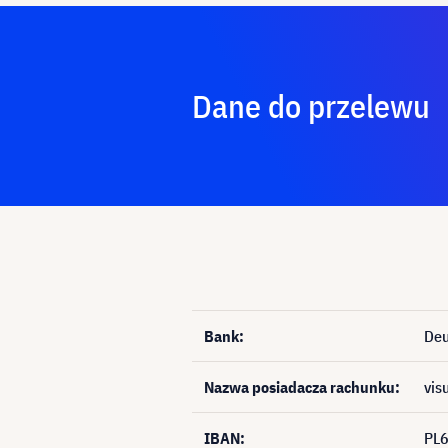
Dane do przelewu
Bank:
Deu
Nazwa posiadacza rachunku:
vis
IBAN:
PL6