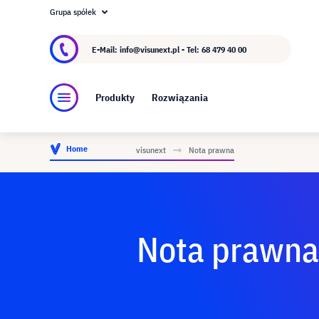
Grupa spółek
O visunext.pl
Grupa visunext
Producent
E-Mail: info@visunext.pl - Tel:
68 479 40 00
Produkty
Rozwiązania
Home
visunext
Nota prawna
Nota prawna