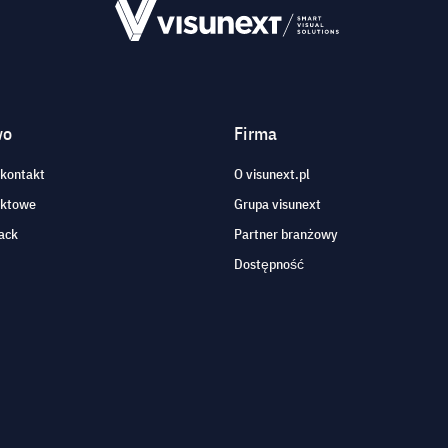
wo
Firma
 kontakt
O visunext.pl
aktowe
Grupa visunext
ack
Partner branżowy
Dostępność