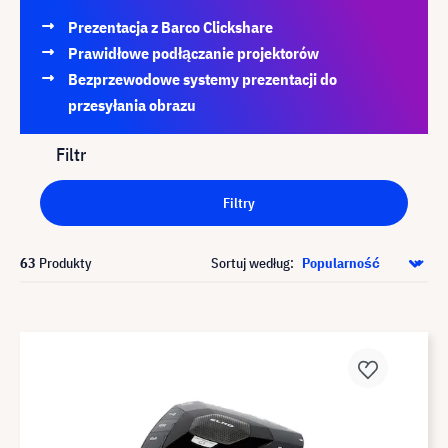
Prezentacja z Barco Clickshare
Prawidłowe podłączanie projektorów
Bezprzewodowe systemy prezentacji do
przesyłania obrazu
Filtr
Filtry
63
Produkty
Sortuj według: