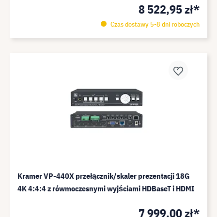
8 522,95 zł*
Czas dostawy 5-8 dni roboczych
Kramer VP-440X przełącznik/skaler prezentacji 18G
4K 4:4:4 z rówmoczesnymi wyjściami HDBaseT i HDMI
7 999,00 zł*