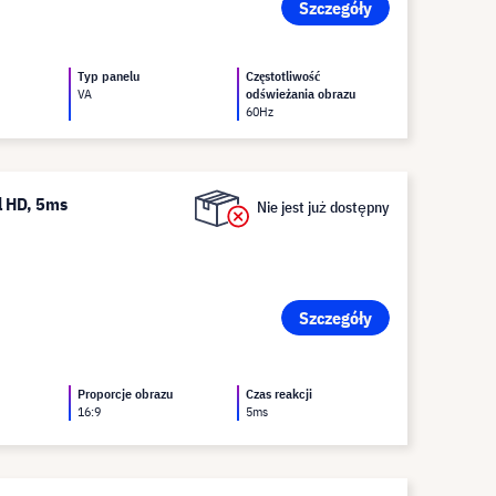
Szczegóły
Typ panelu
Częstotliwość
VA
odświeżania obrazu
60Hz
l HD, 5ms
Nie jest już dostępny
Szczegóły
Proporcje obrazu
Czas reakcji
16:9
5ms