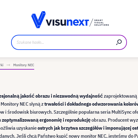
Materiały do pobrania i zestaw dla prasy
rki
Monitory NEC
esjonalną jakość obrazu i niezawodną wydajność
zaprojektowaną 
Monitory NEC słyną z
trwałości i dokładnego odwzorowania koloró
 i środowisk biurowych. Szczególnie popularna seria MultiSync of
h
zoptymalizowaną ergonomię i reprodukcję
obrazu. Producent wy
możliwia uzyskanie
ostrych jak brzytwa szczegółów i imponującej os
 danych. Jeśli chcą Państwo kupić nowy monitor NEC, jesteśmy do 