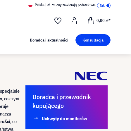
Polska | zł
Ceny zawierają podatek VAT.
0,00 zł*
Doradca i aktualności
Konsultacja
specjalnie
Doradca i przewodnik
w
, co czyni
kupującego
eruje
znacza
Uchwyty do monitorów
trości
, co
Państwa