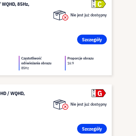
C
A
 / WQHD, 85Hz,
G
Nie jest już dostępny
Szczegóły
Częstotliwość
Proporcje obrazu
odświeżania obrazu
16:9
85Hz
G
A
 QHD / WQHD,
G
Nie jest już dostępny
Szczegóły