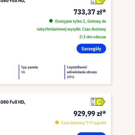
C
080 Full HD,
G
733,37 zł*
Dostępne tylko 1. Gotowy do
natychmiastowej wysyłki. Czas dostawy
2-3 dni robocze
Szczegóły
Typ panelu
Częstotliwość
VA
odświeżania obrazu
60Hz
C
A
080 Full HD,
G
929,99 zł*
Czas dostawy 7-9 tygodni