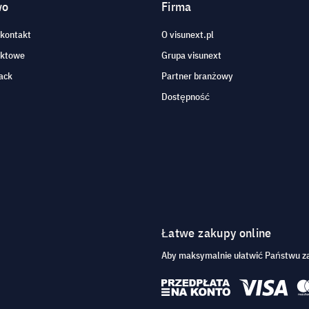
wo
Firma
 kontakt
O visunext.pl
aktowe
Grupa visunext
ack
Partner branżowy
Dostępność
Łatwe zakupy online
Aby maksymalnie ułatwić Państwu za