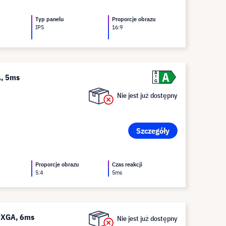
Typ panelu
Proporcje obrazu
IPS
16:9
A
A
A, 5ms
G
Nie jest już dostępny
Szczegóły
Proporcje obrazu
Czas reakcji
5:4
5ms
UXGA, 6ms
Nie jest już dostępny