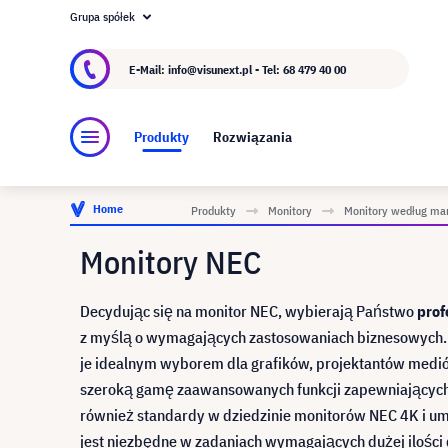
Grupa spółek
O visunext.pl
Grupa visunext
Producent
E-Mail: info@visunext.pl - Tel:
68 479 40 00
Produkty
Rozwiązania
Home
Produkty
Monitory
Monitory według ma
Monitory NEC
Decydując się na monitor NEC, wybierają Państwo
prof
z myślą o wymagających zastosowaniach biznesowych. 
je idealnym wyborem dla grafików, projektantów mediów
szeroką gamę zaawansowanych funkcji zapewniającyc
również standardy w dziedzinie monitorów NEC 4K i u
jest niezbędne w zadaniach wymagających dużej ilości