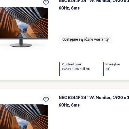
NEC E244F 24" VA Monitor, 1920 x 1
60Hz, 6ms
dostępne są różne warianty
Rozdzielczość
Przekątna
1920 x 1080 Full HD
24"
NEC E244F 24" VA Monitor, 1920 x 1
60Hz, 6ms