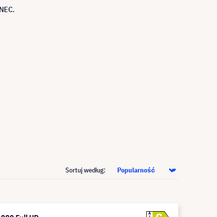
 NEC.
Sortuj według:
A