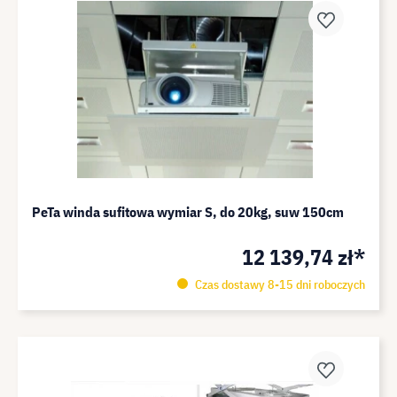
PeTa winda sufitowa wymiar S, do 20kg, suw 150cm
12 139,74 zł*
Czas dostawy 8-15 dni roboczych