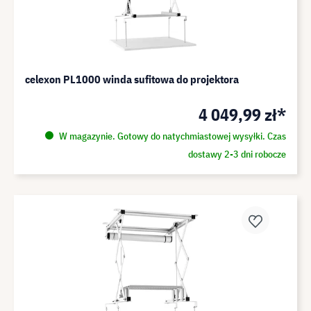
celexon PL1000 winda sufitowa do projektora
4 049,99 zł*
W magazynie. Gotowy do natychmiastowej wysyłki. Czas
dostawy 2-3 dni robocze