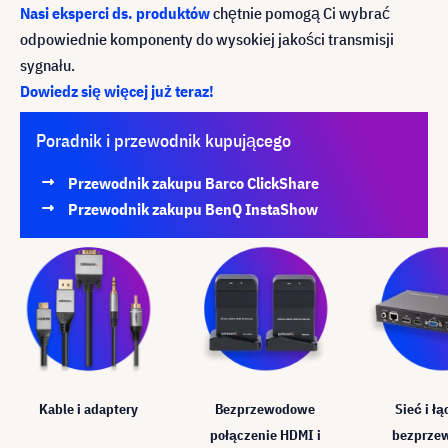
Nasi eksperci ds. produktów
chętnie pomogą Ci wybrać
odpowiednie komponenty do wysokiej jakości transmisji
sygnału.
Dowiedz się więcej już teraz!
Poradnik i przewodnik kupującego
Przewodnik zakupu Barco ClickShare
Przewodnik zakupu BenQ InstaShow
Kable i adaptery
Bezprzewodowe
Sieć i ł
połączenie HDMI i
bezprze