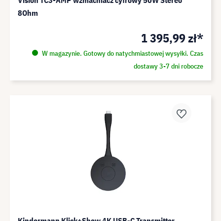
Vision TC3-AMP wzmacniacz cyfrowy 50W Stereo
8Ohm
1 395,99 zł*
W magazynie. Gotowy do natychmiastowej wysyłki. Czas
dostawy 3-7 dni robocze
Kindermann Klick+Show 4K USB-C Transmitter