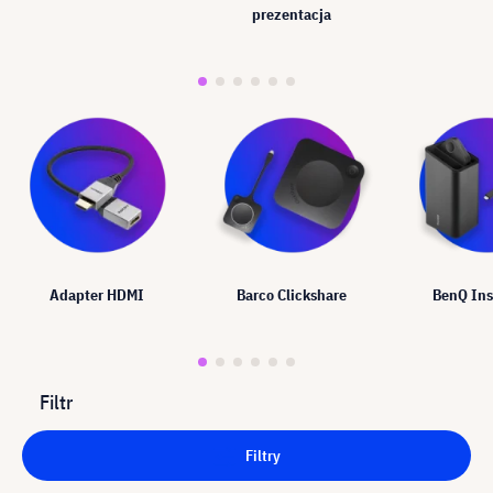
prezentacja
Adapter HDMI
Barco Clickshare
BenQ In
Filtr
Filtry