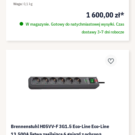
Waga
0,1 kg
1 600,00 zł*
W magazynie. Gotowy do natychmiastowej wysyłki. Czas
dostawy 3-7 dni robocze
Brennenstuhl H05VV-F 3G1.5 Eco-Line Eco-Line
13,500A listwa zasilająca 6 gniazd z ochroną