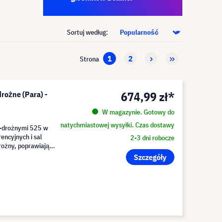
Sortuj według:
1
2
Strona
674,99 zł*
rożne (Para) -
W magazynie. Gotowy do
natychmiastowej wysyłki. Czas dostawy
2-drożnymi 525 w
encyjnych i sal
2-3 dni robocze
rożny, poprawiając
Szczegóły