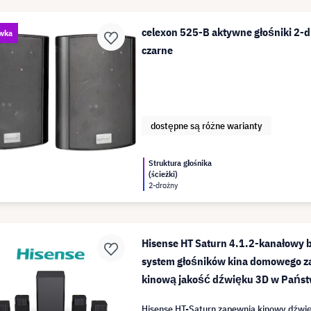
celexon 525-B aktywne głośniki 2-d
wka
czarne
dostępne są różne warianty
Struktura głośnika
(ścieżki)
2-drożny
Hisense HT Saturn 4.1.2-kanałowy
system głośników kina domowego z
kinową jakość dźwięku 3D w Pańs
Hisense HT-Saturn zapewnia kinowy dźw