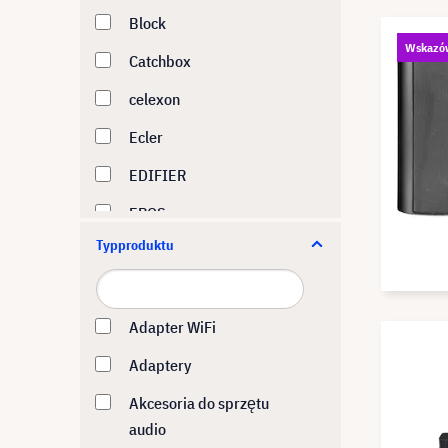
Block
Wskazó
Catchbox
celexon
Ecler
EDIFIER
EPOS
Typproduktu
Epson
Hisense
Huawei
Adapter WiFi
Jabra
Adaptery
JBL
Akcesoria do sprzętu
audio
Kramer