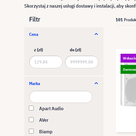
Skorzystaj z naszej usługi dostawy i instalacji, aby sk
Filtr
101
Produk
Cena
z (zł)
do (zł)
Wskazó
Darmow
Marka
Apart Audio
AVer
Biamp