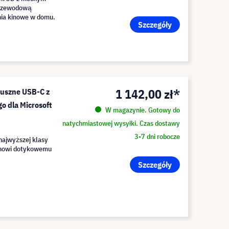
przewodową
ia kinowe w domu.
Szczegóły
1 142,00 zł*
ouszne USB-C z
o dla Microsoft
W magazynie. Gotowy do
natychmiastowej wysyłki. Czas dostawy
3-7 dni robocze
najwyższej klasy
anowi dotykowemu
Szczegóły