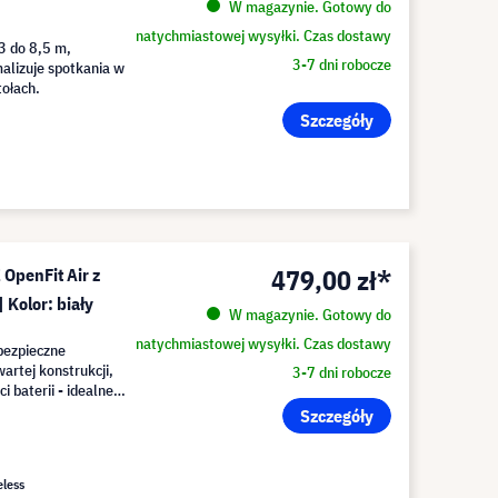
W magazynie. Gotowy do
natychmiastowej wysyłki. Czas dostawy
3 do 8,5 m,
3-7 dni robocze
alizuje spotkania w
tołach.
Szczegóły
479,00 zł*
OpenFit Air z
Kolor: biały
W magazynie. Gotowy do
natychmiastowej wysyłki. Czas dostawy
bezpieczne
artej konstrukcji,
3-7 dni robocze
i baterii - idealne
.
Szczegóły
eless