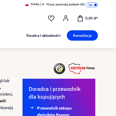
Polska | zł
Ceny zawierają podatek VAT.
0,00 zł*
Doradca i aktualności
Konsultacja
ii lub
,
Doradca i przewodnik
cioleci,
dla kupujących
awić
Wpływają
Przewodnik zakupu
.
głośników Beamer