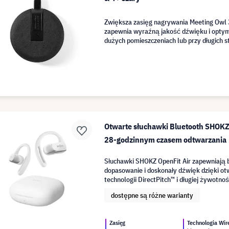
Zwiększa zasięg nagrywania Meeting Owl 
zapewnia wyraźną jakość dźwięku i optym
dużych pomieszczeniach lub przy długich s
Otwarte słuchawki Bluetooth SHOKZ 
28-godzinnym czasem odtwarzania | 
Słuchawki SHOKZ OpenFit Air zapewniają 
dopasowanie i doskonały dźwięk dzięki otw
technologii DirectPitch™ i długiej żywotnośc
do codziennego użytku i uprawiania sportu
dostępne są różne warianty
Zasięg
Technologia Wir