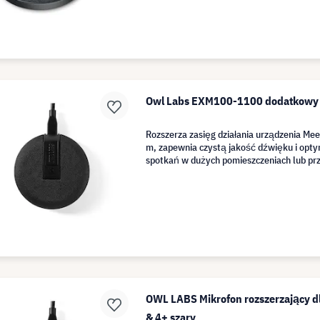
Owl Labs EXM100-1100 dodatkowy 
Rozszerza zasięg działania urządzenia Mee
m, zapewnia czystą jakość dźwięku i opty
spotkań w dużych pomieszczeniach lub przy
OWL LABS Mikrofon rozszerzający d
& 4+ szary