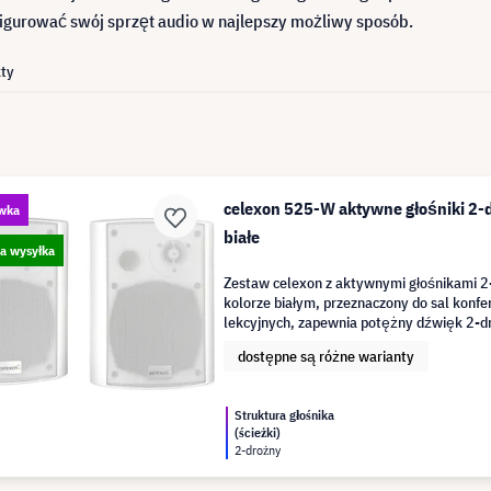
onfigurować swój sprzęt audio w najlepszy możliwy sposób.
ty
celexon 525-W aktywne głośniki 2-d
wka
białe
a wysyłka
Zestaw celexon z aktywnymi głośnikami 
kolorze białym, przeznaczony do sal konfer
lekcyjnych, zapewnia potężny dźwięk 2-d
w ten sposób zrozumiałość mowy
dostępne są różne warianty
Struktura głośnika
(ścieżki)
2-drożny