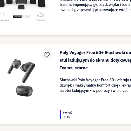
basem, imponującą głębią dźwięku i bez
swobodą, zapewniając porywające wrażen
Poly Voyager Free 60+ Słuchawki d
etui ładującym do ekranu dotykoweg
Teams, czarne
Słuchawki Poly Voyager Free 60+ oferują 
dźwięk i maksymalny komfort dzięki ekr
na etui ładującym - w podróży i w biurze.
Zasięg
30 m