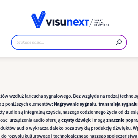
Materiały do pobrania i zestaw dla prasy
ów wzdłuż łańcucha sygnałowego. Bez względu na rodzaj technolog
go z poniższych elementów:
Nagrywanie sygnału, transmisja sygnału
y audio są integralną częścią naszego codziennego życia od dziesię
akości urządzenia audio oferują
czysty dźwięk
i mogą
znacznie popr
 produktów audio wykracza daleko poza zwykłą produkcję dźwięku. 
ię do rozwoju kulturowego i technologicznego naszego społeczeństwa