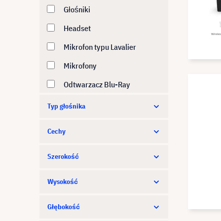
Głośniki
Logitech
Headset
Magnetar
Mikrofon typu Lavalier
Owl Labs
Mikrofony
Poly
Odtwarzacz Blu-Ray
SHOKZ
System konferencji
Typ głośnika
Shure
telefonicznych
SMART
Cechy
Słuchawki
Targus
Wzmacniacze
Szerokość
Vision
Zestaw głośników
Wysokość
Yealink
Zestaw mikrofonowy
Głębokość
Zestawy audio