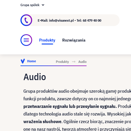
Grupa spółek
O visunext.pl
Grupa visunext
Producent
E-Mail: info@visunext.pl - Tel:
68 479 40 00
Produkty
Rozwiązania
Home
Produkty
Audio
Audio
Grupa produktów audio obejmuje szeroką gamę produkt
funkcji produktu, zawsze dotyczy on co najmniej jedne
przetwarzanie sygnału lub przesyłanie sygnału.
Produkt
dlatego technologia audio stale się rozwija. Wysokiej j
wrażenia słuchowe
. Ogólnie rzecz biorąc, znaczenie
one na nasz nastrój, tworzą atmosferę i przyczyniają s