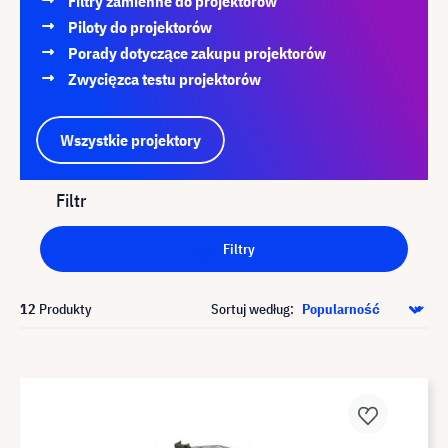
Filtry zamienne do projektorów
Piloty do projektorów
Porady dotyczące zakupu projektorów
Zwycięzca testu projektorów
Wszystkie projektory
Filtr
Filtry
12
Produkty
Sortuj według: