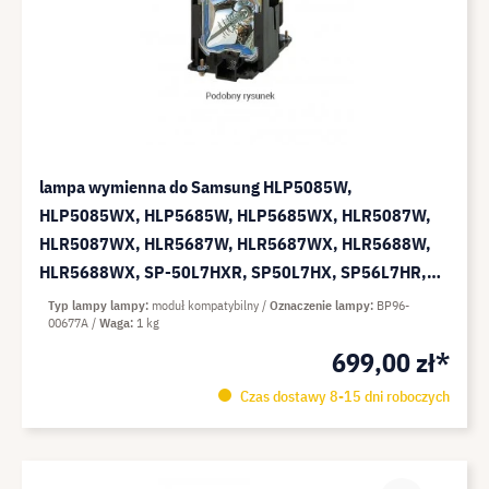
lampa wymienna do Samsung HLP5085W,
HLP5085WX, HLP5685W, HLP5685WX, HLR5087W,
HLR5087WX, HLR5687W, HLR5687WX, HLR5688W,
HLR5688WX, SP-50L7HXR, SP50L7HX, SP56L7HR,
SP56L7HXX/BWT - moduł kompatybilny (zamiennik
Typ lampy lampy
moduł kompatybilny
Oznaczenie lampy
BP96-
00677A
Waga
1 kg
do: BP96-00677A)
699,00 zł*
Czas dostawy 8-15 dni roboczych