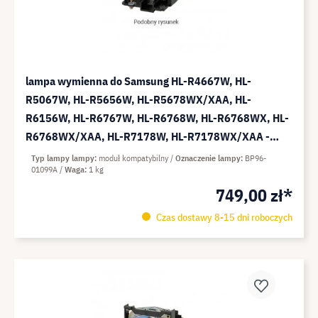
lampa wymienna do Samsung HL-R4667W, HL-
R5067W, HL-R5656W, HL-R5678WX/XAA, HL-
R6156W, HL-R6767W, HL-R6768W, HL-R6768WX, HL-
R6768WX/XAA, HL-R7178W, HL-R7178WX/XAA -
moduł kompatybilny (zamiennik do: BP96-01099A)
Typ lampy lampy
moduł kompatybilny
Oznaczenie lampy
BP96-
01099A
Waga
1 kg
749,00 zł*
Czas dostawy 8-15 dni roboczych