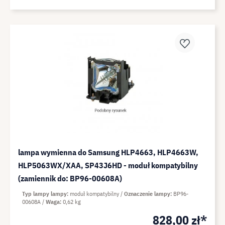
lampa wymienna do Samsung HLP4663, HLP4663W,
HLP5063WX/XAA, SP43J6HD - moduł kompatybilny
(zamiennik do: BP96-00608A)
Typ lampy lampy
moduł kompatybilny
Oznaczenie lampy
BP96-
00608A
Waga
0,62 kg
828,00 zł*