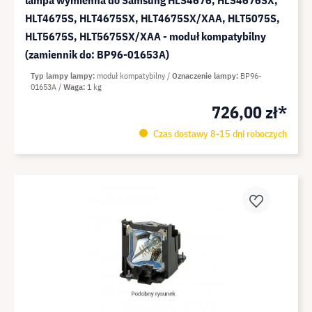
lampa wymienna do Samsung HLS4676, HLS4676SX,
HLT4675S, HLT4675SX, HLT4675SX/XAA, HLT5075S,
HLT5675S, HLT5675SX/XAA - moduł kompatybilny
(zamiennik do: BP96-01653A)
Typ lampy lampy
moduł kompatybilny
Oznaczenie lampy
BP96-
01653A
Waga
1 kg
726,00 zł*
Czas dostawy 8-15 dni roboczych