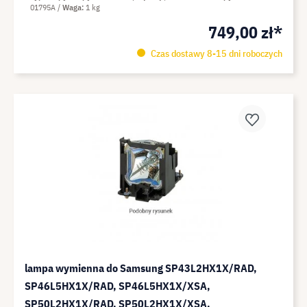
01795A
Waga
1 kg
HLT6176S, HLT6176SX, SP61K7UH - moduł
749,00 zł*
kompatybiln
Czas dostawy 8-15 dni roboczych
lampa wymienna do Samsung SP43L2HX1X/RAD,
SP46L5HX1X/RAD, SP46L5HX1X/XSA,
SP50L2HX1X/RAD, SP50L2HX1X/XSA,