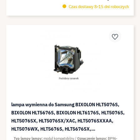
Czas dostawy 8-15 dni roboczych
lampa wymienna do Samsung BIXOLON HLT5076S,
BIXOLON HLT5676S, BIXOLON HLT6176S, HLT5076S,
HLT5076SX, HLT5076SX/XAC, HLT5076SXXAA,
HLT5076WX, HLT5676S, HLT5676SX,
HLT5676SX/XAA, HLT5676SX/XAC, HLT6176,
Typ lampy lampy
moduł kompatybilny
Oznaczenie lampy
BP96-