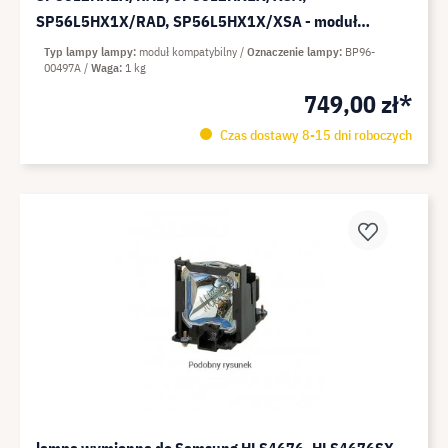
SP56L5HX1X/RAD, SP56L5HX1X/XSA - moduł
kompatybilny (zamiennik do: BP96-00497A)
Typ lampy lampy
moduł kompatybilny
Oznaczenie lampy
BP96-
00497A
Waga
1 kg
749,00 zł*
Czas dostawy 8-15 dni roboczych