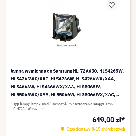
lampa wymienna do Samsung HL-72A650, HLS4265W,
HLS4265WX/XAC, HLS4266W, HLS4266WX/XAA,
HLS4666W, HLS4666WX/XAA, HLS5065W,
HLS5065WX/XAA, HLS5066W, HLS5066WX/XAC,
HLS5086W, HLS5086WX/XAA, HLS5086WX/XAC,
Typ lampy lampy
moduł kompatybilny
Oznaczenie lampy
BP96-
01472A
Waga
1 kg
HLS5087W, HLS5087WX/XAA - moduł kompatybilny
649,00 zł*
(za
Czas dostawy 8-15 dni roboczych