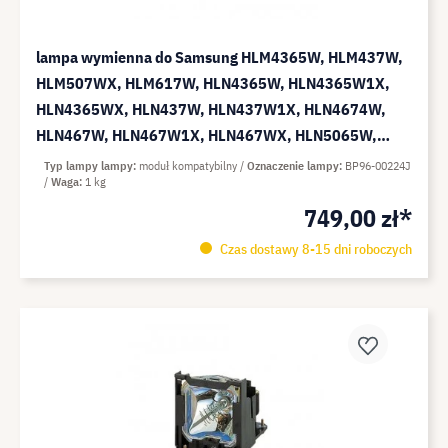
lampa wymienna do Samsung HLM4365W, HLM437W,
HLM507WX, HLM617W, HLN4365W, HLN4365W1X,
HLN4365WX, HLN437W, HLN437W1X, HLN4674W,
HLN467W, HLN467W1X, HLN467WX, HLN5065W,
HLN5065W1X, HLN5065WX - moduł kompatybilny
Typ lampy lampy
moduł kompatybilny
Oznaczenie lampy
BP96-00224J
Waga
1 kg
(zamiennik do: BP96-00224J)
749,00 zł*
Czas dostawy 8-15 dni roboczych