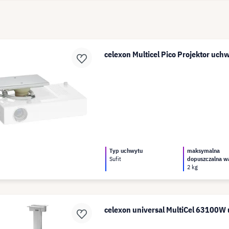
celexon Multicel Pico Projektor uch
Typ uchwytu
maksymalna
Sufit
dopuszczalna w
2 kg
celexon universal MultiCel 63100W