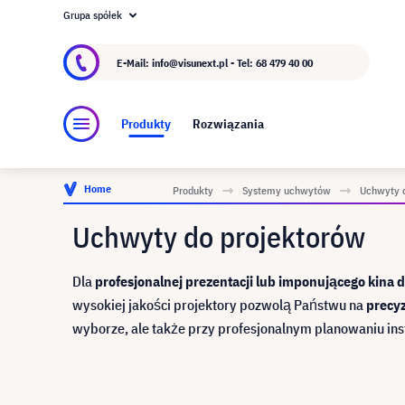
Grupa spółek
O visunext.pl
Grupa visunext
Producent
E-Mail: info@visunext.pl - Tel:
68 479 40 00
Produkty
Rozwiązania
Home
Produkty
Systemy uchwytów
Uchwyty d
Uchwyty do projektorów
Dla
profesjonalnej prezentacji lub imponującego kin
wysokiej jakości projektory pozwolą Państwu na
precyz
wyborze, ale także przy profesjonalnym planowaniu inst