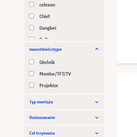
celexon
Chief
Dangbei
Dell
mountdevicetype
Epson
Głośnik
Exact Solutions
Monitor/TFT/TV
i3-Technologies
Projektor
InFocus
JMGO
Typ montażu
Kindermann
Dostosowanie
Leica
LG
Cel trzymania