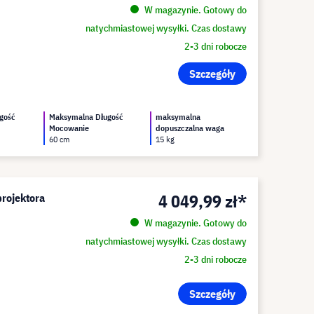
W magazynie. Gotowy do
natychmiastowej wysyłki. Czas dostawy
2-3 dni robocze
Szczegóły
gość
Maksymalna Długość
maksymalna
Mocowanie
dopuszczalna waga
60 cm
15 kg
4 049,99 zł*
rojektora
W magazynie. Gotowy do
natychmiastowej wysyłki. Czas dostawy
2-3 dni robocze
Szczegóły