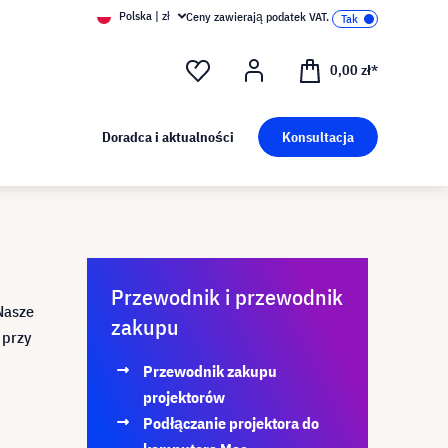
Polska | zł
Ceny zawierają podatek VAT.
0,00 zł*
Doradca i aktualności
Konsultacja
Przewodnik i przewodnik
Nasze
zakupu
 przy
Przewodnik zakupu
projektorów
Podłączanie projektora do