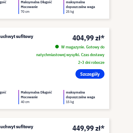
gość
Maksymalna Długość
maksymalna
Mocowanie
dopuszczalna waga
70 cm
25 kg
404,99 zł*
o uchwyt sufitowy
W magazynie. Gotowy do
natychmiastowej wysyłki. Czas dostawy
2-3 dni robocze
Szczegóły
gość
Maksymalna Długość
maksymalna
Mocowanie
dopuszczalna waga
40 cm
15 kg
449,99 zł*
o uchwyt sufitowy