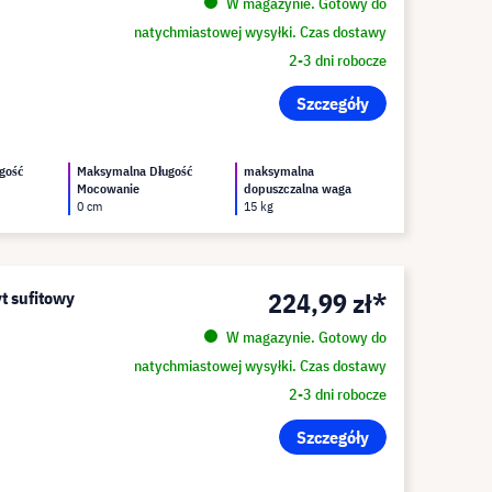
W magazynie. Gotowy do
natychmiastowej wysyłki. Czas dostawy
2-3 dni robocze
Szczegóły
gość
Maksymalna Długość
maksymalna
Mocowanie
dopuszczalna waga
0 cm
15 kg
224,99 zł*
yt sufitowy
W magazynie. Gotowy do
natychmiastowej wysyłki. Czas dostawy
2-3 dni robocze
Szczegóły