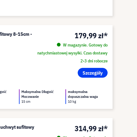
179,99 zł*
fitowy 8-15cm -
W magazynie. Gotowy do
natychmiastowej wysyłki. Czas dostawy
2-3 dni robocze
Szczegóły
gość
Maksymalna Długość
maksymalna
Mocowanie
dopuszczalna waga
15 cm
10 kg
314,99 zł*
o uchwyt sufitowy