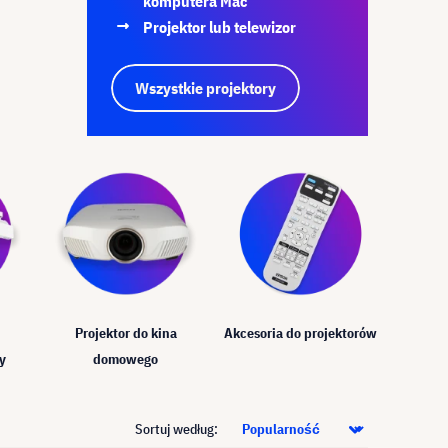
komputera Mac
Projektor lub telewizor
Wszystkie projektory
Projektor do kina
Akcesoria do projektorów
y
domowego
Sortuj według: