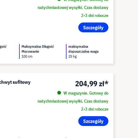
natychmiastowej wysyłki. Czas dostawy
2-3 dni robocze
Szczegóły
gość
Maksymalna Długość
maksymalna
Mocowanie
dopuszczalna waga
100 cm
25 kg
204,99 zł*
chwyt sufitowy
W magazynie. Gotowy do
natychmiastowej wysyłki. Czas dostawy
2-3 dni robocze
Szczegóły