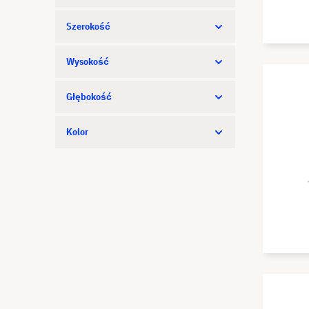
Nebula
Szerokość
Neomounts
Wysokość
Optoma
Panasonic
Głębokość
Peerless-AV
Kolor
PeTa
Rigtec
SMS
Sony
Strong
VCM
ViewSonic