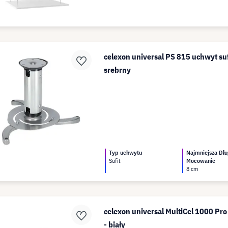
celexon universal PS 815 uchwyt su
srebrny
Typ uchwytu
Najmniejsza Dłu
Sufit
Mocowanie
8 cm
celexon universal MultiCel 1000 Pr
- biały