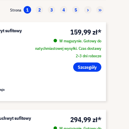
1
2
3
4
5
Strona
159,99 zł*
wyt sufitowy
W magazynie. Gotowy do
natychmiastowej wysyłki. Czas dostawy
2-3 dni robocze
Szczegóły
aga
294,99 zł*
 uchwyt sufitowy
W magazynie. Gotowy do