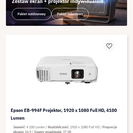
Zestaw ekran + projektor indywidualnie
Pakiet outdoorowy
Pakiet indoorowy
Epson EB-994F Projektor, 1920 x 1080 Full HD, 4100
Lumen
Jasność
4 100 Lumen
Rozdzielczość
1920 x 1080 Full HD
Proporcje
obrazu
16:9
Szumy urządzenia
37 dB