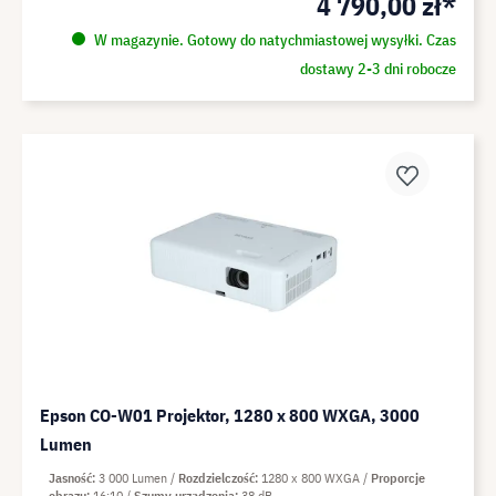
4 790,00 zł*
W magazynie. Gotowy do natychmiastowej wysyłki. Czas
dostawy 2-3 dni robocze
Epson CO-W01 Projektor, 1280 x 800 WXGA, 3000
Lumen
Jasność
3 000 Lumen
Rozdzielczość
1280 x 800 WXGA
Proporcje
obrazu
16:10
Szumy urządzenia
38 dB