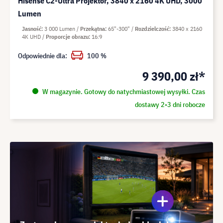
Hisense C2-Ultra Projektor, 3840 x 2160 4K UHD, 3000
Lumen
Jasność
3 000 Lumen
Przekątna
65"-300"
Rozdzielczość
3840 x 2160
4K UHD
Proporcje obrazu
16:9
Odpowiednie dla:
100 %
9 390,00 zł*
W magazynie. Gotowy do natychmiastowej wysyłki. Czas
dostawy 2-3 dni robocze