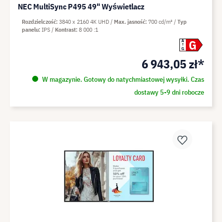
NEC MultiSync P495 49" Wyświetlacz
Rozdzielczość
3840 x 2160 4K UHD
Max. jasność
700 cd/m²
Typ
panelu
IPS
Kontrast
8 000 :1
G
A
G
6 943,05 zł*
W magazynie. Gotowy do natychmiastowej wysyłki. Czas
dostawy 5-9 dni robocze