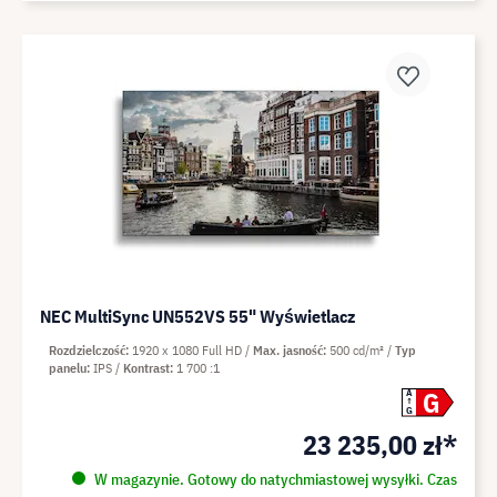
NEC MultiSync UN552VS 55" Wyświetlacz
Rozdzielczość
1920 x 1080 Full HD
Max. jasność
500 cd/m²
Typ
panelu
IPS
Kontrast
1 700 :1
G
A
G
23 235,00 zł*
W magazynie. Gotowy do natychmiastowej wysyłki. Czas