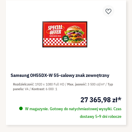
Samsung OH55DX-W 55-calowy znak zewnętrzny
Rozdzielczość
1920 x 1080 Full HD
Max. jasność
3 500 cd/m²
Typ
panelu
VA
Kontrast
6 000 :1
27 365,98 zł*
W magazynie. Gotowy do natychmiastowej wysyłki. Czas
dostawy 5-9 dni robocze