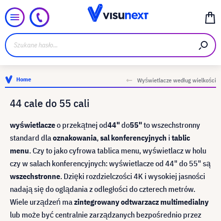
Home
Wyświetlacze według wielkości
44 cale do 55 cali
wyświetlacze
o przekątnej od
44"
do
55"
to wszechstronny
standard dla
oznakowania
,
sal konferencyjnych
i
tablic
menu
. Czy to jako cyfrowa tablica menu, wyświetlacz w holu
czy w salach konferencyjnych: wyświetlacze od 44" do 55" są
wszechstronne
. Dzięki rozdzielczości 4K i wysokiej jasności
nadają się do oglądania z odległości do czterech metrów.
Wiele urządzeń ma
zintegrowany odtwarzacz multimedialny
lub może być centralnie zarządzanych bezpośrednio przez