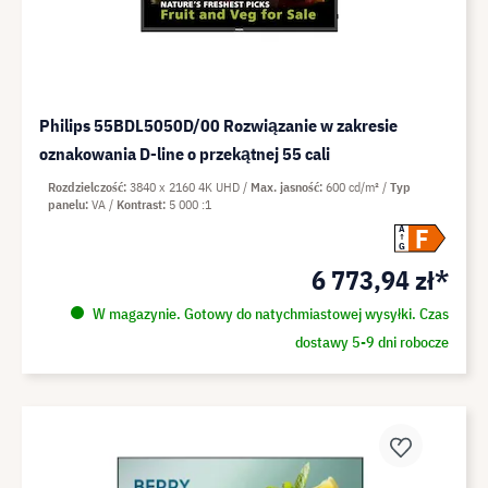
Philips 55BDL5050D/00 Rozwiązanie w zakresie
oznakowania D-line o przekątnej 55 cali
Rozdzielczość
3840 x 2160 4K UHD
Max. jasność
600 cd/m²
Typ
panelu
VA
Kontrast
5 000 :1
F
A
G
6 773,94 zł*
W magazynie. Gotowy do natychmiastowej wysyłki. Czas
dostawy 5-9 dni robocze