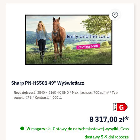
Sharp PN-HS501 49" Wyświetlacz
Rozdzielczość
3840 x 2160 4K UHD
Max. jasność
700 cd/m²
Typ
panelu
IPS
Kontrast
4 000 :1
G
A
G
8 317,00 zł*
W magazynie. Gotowy do natychmiastowej wysyłki. Czas
dostawy 5-9 dni robocze