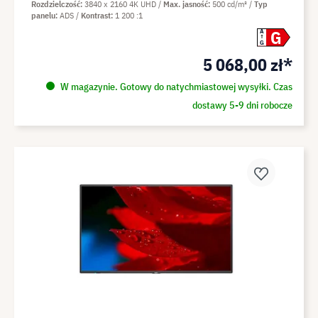
Rozdzielczość
3840 x 2160 4K UHD
Max. jasność
500 cd/m²
Typ
panelu
ADS
Kontrast
1 200 :1
G
A
G
5 068,00 zł*
W magazynie. Gotowy do natychmiastowej wysyłki. Czas
dostawy 5-9 dni robocze