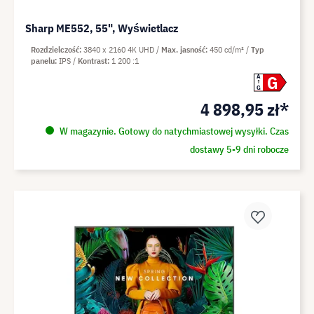
Sharp ME552, 55", Wyświetlacz
Rozdzielczość
3840 x 2160 4K UHD
Max. jasność
450 cd/m²
Typ
panelu
IPS
Kontrast
1 200 :1
G
A
G
4 898,95 zł*
W magazynie. Gotowy do natychmiastowej wysyłki. Czas
dostawy 5-9 dni robocze