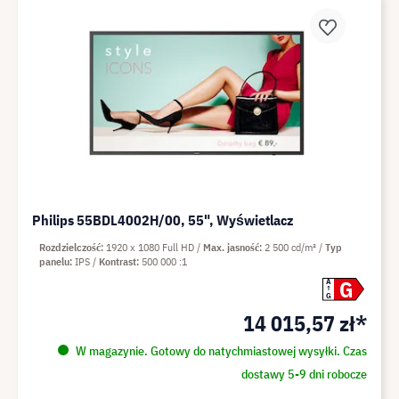
Philips 55BDL4002H/00, 55", Wyświetlacz
Rozdzielczość
1920 x 1080 Full HD
Max. jasność
2 500 cd/m²
Typ
panelu
IPS
Kontrast
500 000 :1
G
A
G
14 015,57 zł*
W magazynie. Gotowy do natychmiastowej wysyłki. Czas
dostawy 5-9 dni robocze