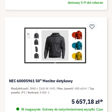
dostawy 5-9 dni robocze
NEC 60005961 50" Monitor dotykowy
Rozdzielczość
3840 x 2160 4K UHD
Max. jasność
400 cd/m²
Typ
panelu
IPS
Kontrast
8 000 :1
5 657,18 zł*
W magazynie. Gotowy do natychmiastowej wysyłki. Czas