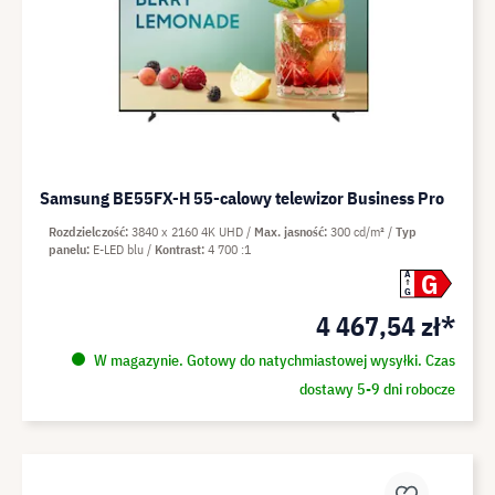
Samsung BE55FX-H 55-calowy telewizor Business Pro
Rozdzielczość
3840 x 2160 4K UHD
Max. jasność
300 cd/m²
Typ
panelu
E-LED blu
Kontrast
4 700 :1
G
A
G
4 467,54 zł*
W magazynie. Gotowy do natychmiastowej wysyłki. Czas
dostawy 5-9 dni robocze