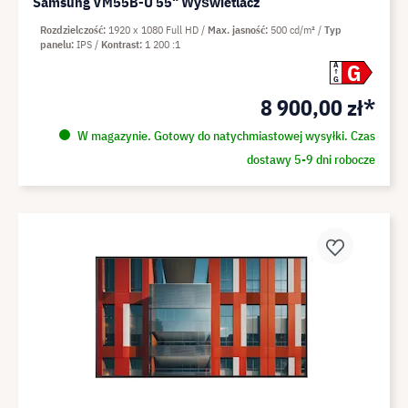
Samsung VM55B-U 55" Wyświetlacz
Rozdzielczość
1920 x 1080 Full HD
Max. jasność
500 cd/m²
Typ
panelu
IPS
Kontrast
1 200 :1
G
A
G
8 900,00 zł*
W magazynie. Gotowy do natychmiastowej wysyłki. Czas
dostawy 5-9 dni robocze