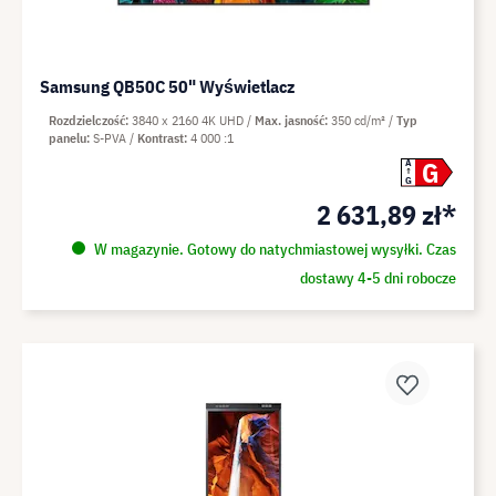
Samsung QB50C 50" Wyświetlacz
Rozdzielczość
3840 x 2160 4K UHD
Max. jasność
350 cd/m²
Typ
panelu
S-PVA
Kontrast
4 000 :1
G
A
G
2 631,89 zł*
W magazynie. Gotowy do natychmiastowej wysyłki. Czas
dostawy 4-5 dni robocze