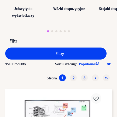
Uchwyty do
Wózki ekspozycyjne
Stojaki ek
wyświetlaczy
Filtr
Filtry
190
Produkty
Sortuj według:
1
2
3
Strona