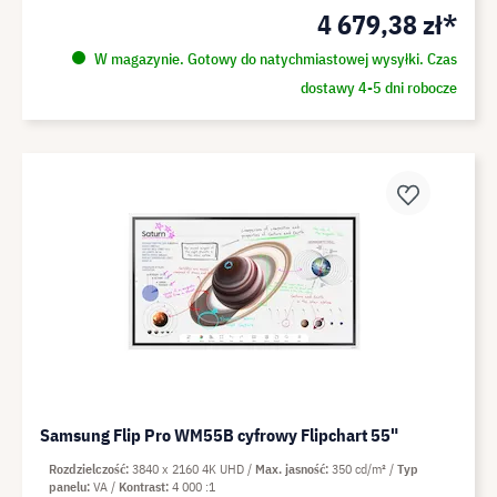
4 679,38 zł*
W magazynie. Gotowy do natychmiastowej wysyłki. Czas
dostawy 4-5 dni robocze
Samsung Flip Pro WM55B cyfrowy Flipchart 55"
Rozdzielczość
3840 x 2160 4K UHD
Max. jasność
350 cd/m²
Typ
panelu
VA
Kontrast
4 000 :1