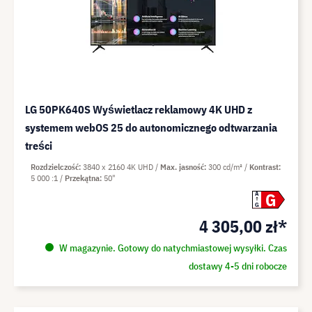
LG 50PK640S Wyświetlacz reklamowy 4K UHD z
systemem webOS 25 do autonomicznego odtwarzania
treści
Rozdzielczość
3840 x 2160 4K UHD
Max. jasność
300 cd/m²
Kontrast
5 000 :1
Przekątna
50"
G
A
G
4 305,00 zł*
W magazynie. Gotowy do natychmiastowej wysyłki. Czas
dostawy 4-5 dni robocze