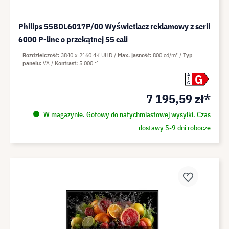
Philips 55BDL6017P/00 Wyświetlacz reklamowy z serii
6000 P-line o przekątnej 55 cali
Rozdzielczość
3840 x 2160 4K UHD
Max. jasność
800 cd/m²
Typ
panelu
VA
Kontrast
5 000 :1
G
A
G
7 195,59 zł*
W magazynie. Gotowy do natychmiastowej wysyłki. Czas
dostawy 5-9 dni robocze