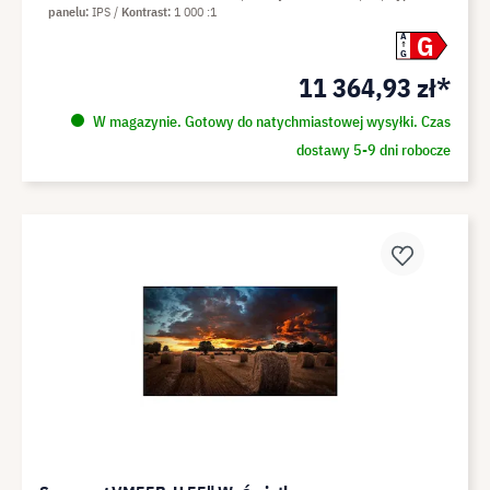
panelu
IPS
Kontrast
1 000 :1
G
A
G
11 364,93 zł*
W magazynie. Gotowy do natychmiastowej wysyłki. Czas
dostawy 5-9 dni robocze