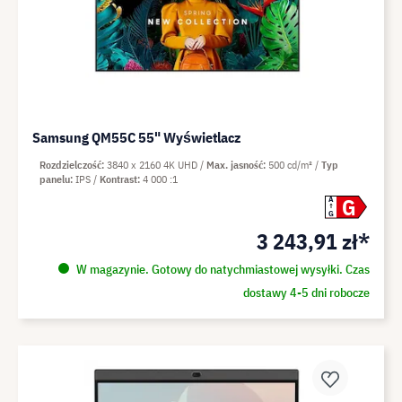
Samsung QM55C 55" Wyświetlacz
Rozdzielczość
3840 x 2160 4K UHD
Max. jasność
500 cd/m²
Typ
panelu
IPS
Kontrast
4 000 :1
G
A
G
3 243,91 zł*
W magazynie. Gotowy do natychmiastowej wysyłki. Czas
dostawy 4-5 dni robocze