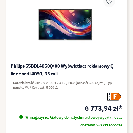
Philips 55BDL4050Q/00 Wyświetlacz reklamowy Q-
line z serii 4050, 55 cali
Rozdzielczość
3840 x 2160 4K UHD
Max. jasność
500 cd/m²
Typ
panelu
VA
Kontrast
5 000 :1
F
A
G
6 773,94 zł*
W magazynie. Gotowy do natychmiastowej wysyłki. Czas
dostawy 5-9 dni robocze