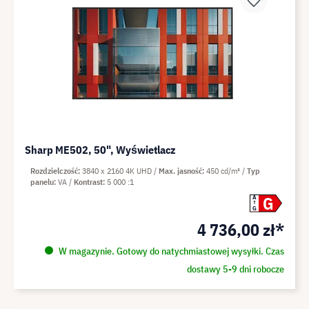
Sharp ME502, 50", Wyświetlacz
Rozdzielczość
3840 x 2160 4K UHD
Max. jasność
450 cd/m²
Typ
panelu
VA
Kontrast
5 000 :1
G
A
G
4 736,00 zł*
W magazynie. Gotowy do natychmiastowej wysyłki. Czas
dostawy 5-9 dni robocze