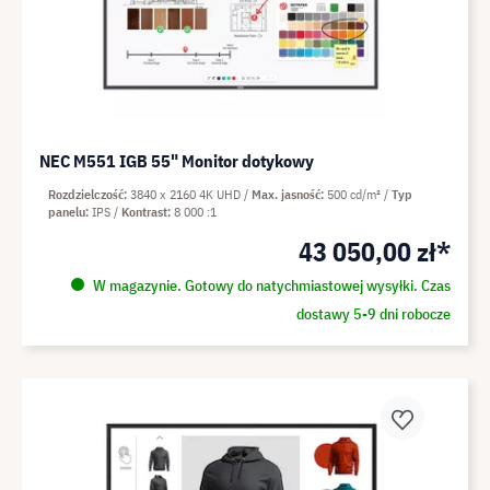
NEC M551 IGB 55" Monitor dotykowy
Rozdzielczość
3840 x 2160 4K UHD
Max. jasność
500 cd/m²
Typ
panelu
IPS
Kontrast
8 000 :1
43 050,00 zł*
W magazynie. Gotowy do natychmiastowej wysyłki. Czas
dostawy 5-9 dni robocze