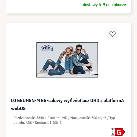
dostawy 5-9 dni robocze
LG 55UH5N-M 55-calowy wyświetlacz UHD z platformą
webOS
Rozdzielczość
3840 x 2160 4K UHD
Max. jasność
500 cd/m²
Typ
panelu
ADS
Kontrast
1 200 :1
G
A
G