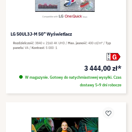
LG 50UL3J-M 50" Wyświetlacz
Rozdzielczość
3840 x 2160 4K UHD
Max. jasność
400 cd/m²
Typ
panelu
VA
Kontrast
5 000 :1
G
A
G
3 444,00 zł*
W magazynie. Gotowy do natychmiastowej wysyłki. Czas
dostawy 5-9 dni robocze