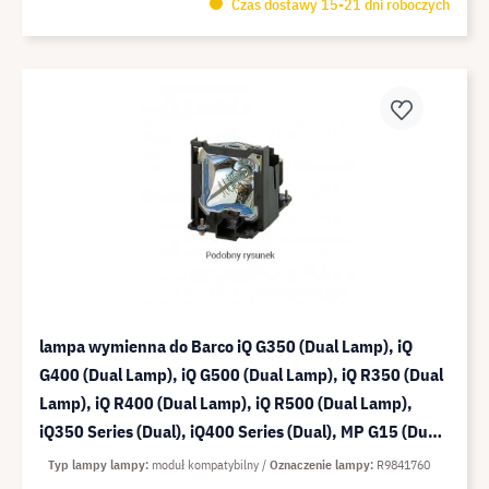
Czas dostawy 15-21 dni roboczych
lampa wymienna do Barco iQ G350 (Dual Lamp), iQ
G400 (Dual Lamp), iQ G500 (Dual Lamp), iQ R350 (Dual
Lamp), iQ R400 (Dual Lamp), iQ R500 (Dual Lamp),
iQ350 Series (Dual), iQ400 Series (Dual), MP G15 (Dual
Lamp) - moduł kompatybilny (zamiennik do: R98
Typ lampy lampy
moduł kompatybilny
Oznaczenie lampy
R9841760