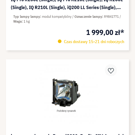
(Single), IQ R210L (Single), iQ200 LL Series (Single),
iQ210 LL Series (Single), SIM4 0V DR1
Typ lampy lampy
moduł kompatybilny
Oznaczenie lampy
R9841771
Waga
1 kg
1 999,00 zł*
Czas dostawy 15-21 dni roboczych