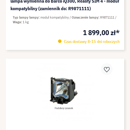
lampa wymienna do Barco iQ300, Reality SIM 4 - moduł
kompatybilny (zamiennik do: R9871111)
Typ lampy lampy
moduł kompatybilny
Oznaczenie lampy
R9871111
Waga
1 kg
1 899,00 zł*
Czas dostawy 8-15 dni roboczych