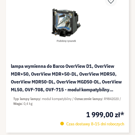
lampa wymienna do Barco OverView D1, OverView
MDR+50, OverView MDR+50-DL, OverView MDR50,
OverView MDR50-DL, OverView MGD50-DL, OverView
ML50, OVF-708, OVF-715 - moduł kompatybilny
(zamiennik do: R9842020)
Typ lampy lampy
moduł kompatybilny
Oznaczenie lampy
R9842020
Waga
0,4 kg
1 999,00 zł*
Czas dostawy 8-15 dni roboczych