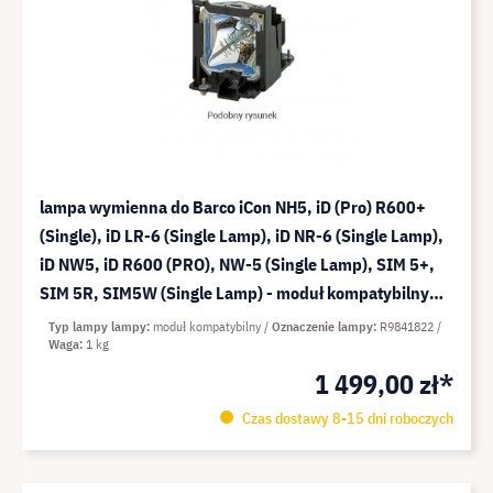
lampa wymienna do Barco iCon NH5, iD (Pro) R600+
(Single), iD LR-6 (Single Lamp), iD NR-6 (Single Lamp),
iD NW5, iD R600 (PRO), NW-5 (Single Lamp), SIM 5+,
SIM 5R, SIM5W (Single Lamp) - moduł kompatybilny
(zamiennik do: R9841822)
Typ lampy lampy
moduł kompatybilny
Oznaczenie lampy
R9841822
Waga
1 kg
1 499,00 zł*
Czas dostawy 8-15 dni roboczych