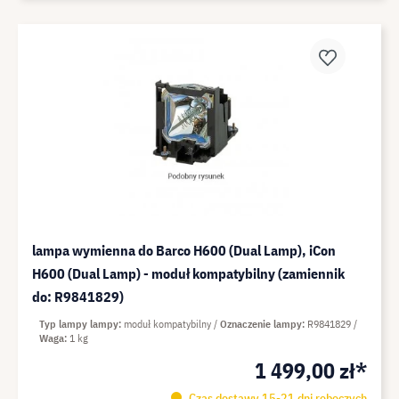
lampa wymienna do Barco H600 (Dual Lamp), iCon
H600 (Dual Lamp) - moduł kompatybilny (zamiennik
do: R9841829)
Typ lampy lampy
moduł kompatybilny
Oznaczenie lampy
R9841829
Waga
1 kg
1 499,00 zł*
Czas dostawy 15-21 dni roboczych