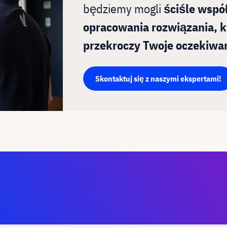
będziemy mogli
ściśle wspó
opracowania rozwiązania, k
przekroczy Twoje oczekiwa
Skontaktuj się z naszymi ekspertami!