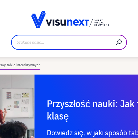
Materiały do pobrania i zestaw dla prasy
emy tablic interaktywnych
Przyszłość nauki: Jak
klasę
Dowiedz się, w jaki sposób t