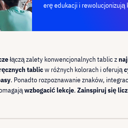
erę edukacji i rewolucjonizują 
cze
łączą zalety konwencjonalnych tablic z
na
ręcznych tablic
w różnych kolorach i oferują
c
pasy
. Ponadto rozpoznawanie znaków, integra
 pomagają
wzbogacić lekcje
.
Zainspiruj się li