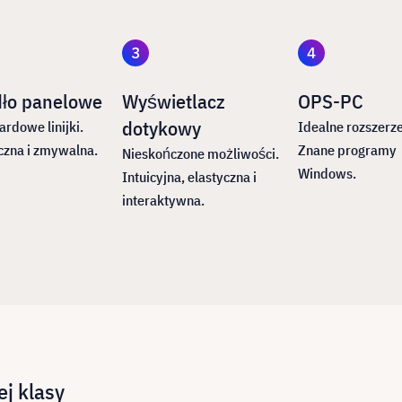
dło panelowe
Wyświetlacz
OPS-PC
dotykowy
rdowe linijki.
Idealne rozszerze
zna i zmywalna.
Znane programy
Nieskończone możliwości.
Windows.
Intuicyjna, elastyczna i
interaktywna.
ej klasy