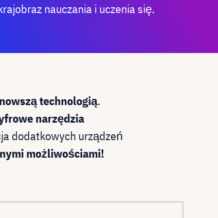
krajobraz nauczania i uczenia się.
jnowszą technologią
.
yfrowe narzędzia
cja dodatkowych urządzeń
cznymi możliwościami!