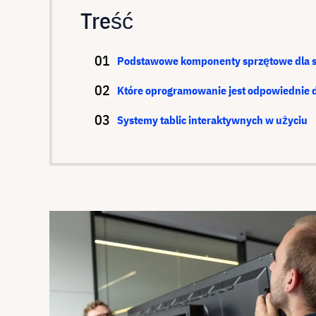
Treść
Podstawowe komponenty sprzętowe dla sy
Które oprogramowanie jest odpowiednie d
Systemy tablic interaktywnych w użyciu