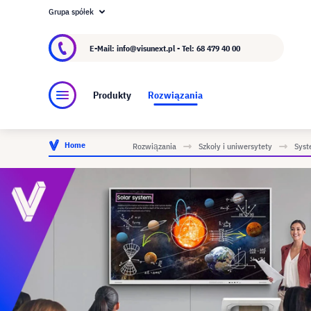
Grupa spółek
O visunext.pl
Grupa visunext
Producent
E-Mail: info@visunext.pl - Tel:
68 479 40 00
Produkty
Rozwiązania
Home
Rozwiązania
Szkoły i uniwersytety
Syst