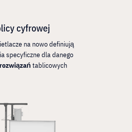
icy cyfrowej
etlacze na nowo definiują
a specyficzne dla danego
 rozwiązań
tablicowych