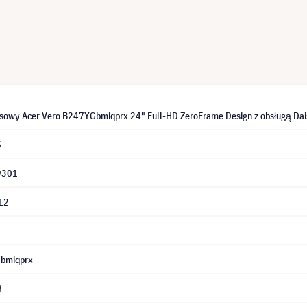
esowy Acer Vero B247YGbmiqprx 24" Full-HD ZeroFrame Design z obsługą Dai
5
9301
12
bmiqprx
8