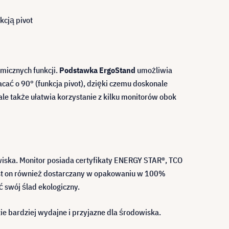
kcją pivot
micznych funkcji.
Podstawka ErgoStand
umożliwia
ć o 90° (funkcja pivot), dzięki czemu doskonale
e także ułatwia korzystanie z kilku monitorów obok
owiska. Monitor posiada certyfikaty ENERGY STAR®, TCO
Jest on również dostarczany w opakowaniu w 100%
 swój ślad ekologiczny.
e bardziej wydajne i przyjazne dla środowiska.