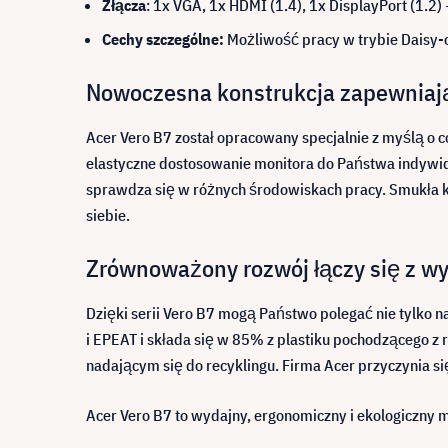
Złącza
: 1x VGA, 1x HDMI (1.4), 1x DisplayPort (1.2)
Cechy szczególne:
Możliwość pracy w trybie Daisy-c
Nowoczesna konstrukcja zapewnia
Acer Vero B7 został opracowany specjalnie z myślą o
elastyczne dostosowanie monitora do Państwa indywid
sprawdza się w różnych środowiskach pracy. Smukła ko
siebie.
Zrównoważony rozwój łączy się z w
Dzięki serii Vero B7 mogą Państwo polegać nie tylko n
i EPEAT i składa się w 85% z plastiku pochodzącego z
nadającym się do recyklingu. Firma Acer przyczynia s
Acer Vero B7 to wydajny, ergonomiczny i ekologiczny 