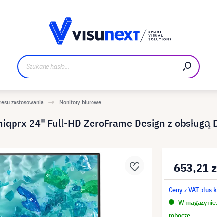
Materiały do pobrania i zestaw dla prasy
resu zastosowania
Monitory biurowe
iqprx 24" Full-HD ZeroFrame Design z obsługą 
653,21 z
Ceny z VAT plus 
W magazynie. 
robocze