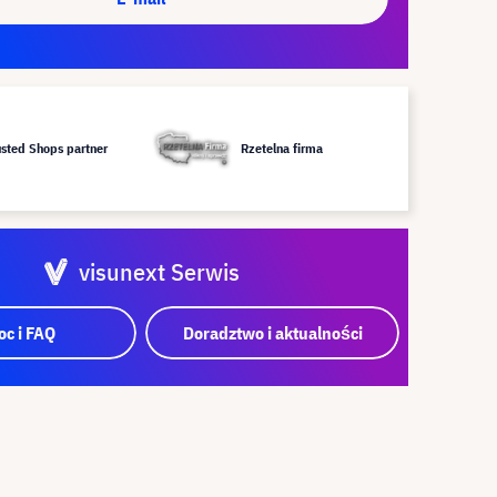
usted Shops partner
Rzetelna firma
visunext Serwis
c i FAQ
Doradztwo i aktualności