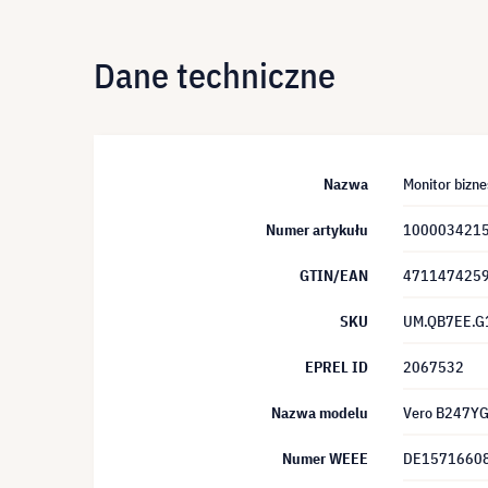
Dane techniczne
Nazwa
Monitor bizn
Numer artykułu
100003421
GTIN/EAN
471147425
SKU
UM.QB7EE.G
EPREL ID
2067532
Nazwa modelu
Vero B247YG
Numer WEEE
DE1571660