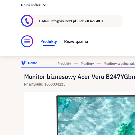
Grupa spółek
O visunext.pl
Grupa visunext
Producent
E-Mail: info@visunext.pl - Tel:
68 479 40 00
Produkty
Rozwiązania
Home
Produkty
Monitory
Monitory według zak
Monitor biznesowy Acer Vero B247YGbm
Nr artykułu: 1000034215