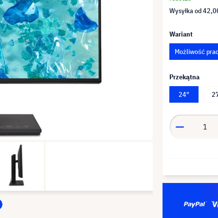
Wysyłka od
42,00
Wariant
Możliwość prac
Przekątna
24"
2