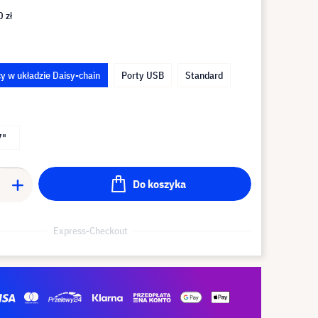
 zł
y w układzie Daisy-chain
Porty USB
Standard
7"
Do koszyka
Express-Checkout