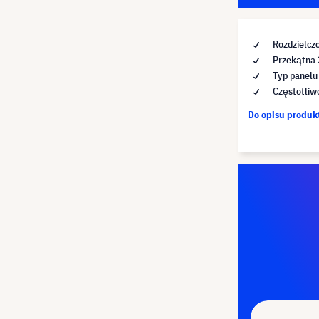
Rozdzielcz
Przekątna
Typ panelu
Częstotliw
Do opisu produ