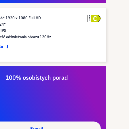
C
A
ość 1920 x 1080 Full HD
G
 24"
 IPS
ość odświeżania obrazu 120Hz
ktu
100% osobistych porad
E-mail