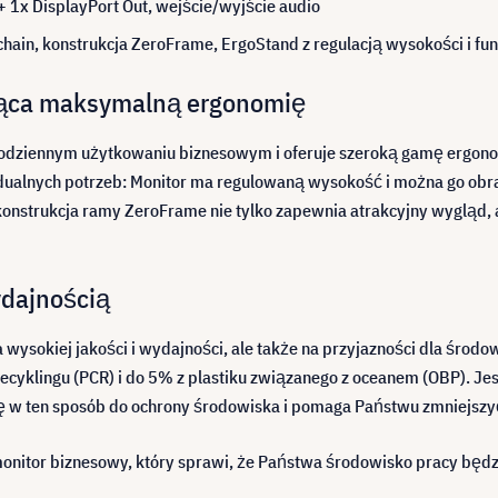
 + 1x DisplayPort Out, wejście/wyjście audio
hain, konstrukcja ZeroFrame, ErgoStand z regulacją wysokości i fun
jąca maksymalną ergonomię
 codziennym użytkowaniu biznesowym i oferuje szeroką gamę ergono
ualnych potrzeb: Monitor ma regulowaną wysokość i można go obraca
nstrukcja ramy ZeroFrame nie tylko zapewnia atrakcyjny wygląd, al
ydajnością
a wysokiej jakości i wydajności, ale także na przyjazności dla środ
 recyklingu (PCR) i do 5% z plastiku związanego z oceanem (OBP). 
ię w ten sposób do ochrony środowiska i pomaga Państwu zmniejszyć
monitor biznesowy, który sprawi, że Państwa środowisko pracy będzi