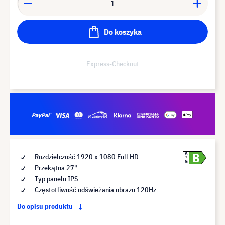
Do koszyka
Express-Checkout
B
A
Rozdzielczość 1920 x 1080 Full HD
G
Przekątna 27"
Typ panelu IPS
Częstotliwość odświeżania obrazu 120Hz
Do opisu produktu