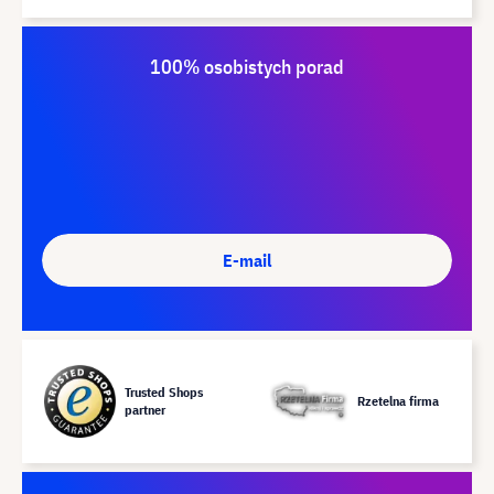
100% osobistych porad
E-mail
Trusted Shops
Rzetelna firma
partner