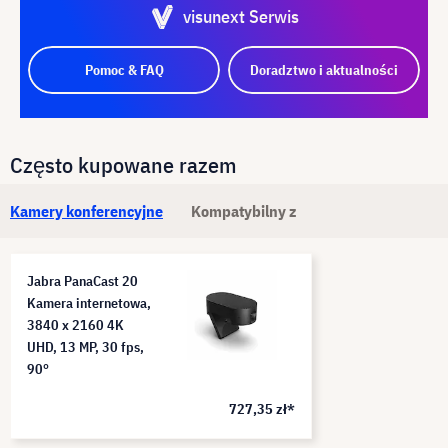
visunext Serwis
Pomoc & FAQ
Doradztwo i aktualności
Często kupowane razem
Kamery konferencyjne
Kompatybilny z
Jabra PanaCast 20
Kamera internetowa,
3840 x 2160 4K
UHD, 13 MP, 30 fps,
90°
727,35 zł*