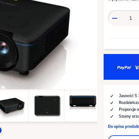
Jasność 5
Rozdzielcz
Proporcje 
Szumy urzą
Do opisu produ