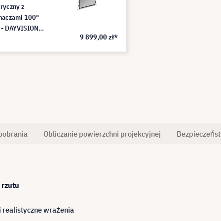
tryczny z
naczami 100"
 - DAYVISION
9 899,00 zł*
pobrania
Obliczanie powierzchni projekcyjnej
Bezpieczeńs
 rzutu
i realistyczne wrażenia