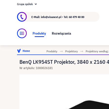
Grupa spółek
O visunext.pl
Grupa visunext
Producent
E-Mail: info@visunext.pl - Tel:
68 479 40 00
Produkty
Rozwiązania
Home
Produkty
Projektory
Projektory według 
BenQ LK954ST Projektor, 3840 x 2160
Nr artykułu: 1000026181