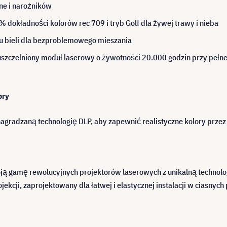
one i narożników
dokładności kolorów rec 709 i tryb Golf dla żywej trawy i nieba
nsu bieli dla bezproblemowego mieszania
szczelniony moduł laserowy o żywotności 20.000 godzin przy pełn
ory
gradzaną technologię DLP, aby zapewnić realistyczne kolory przez c
ją gamę rewolucyjnych projektorów laserowych z unikalną technolog
ekcji, zaprojektowany dla łatwej i elastycznej instalacji w ciasnych