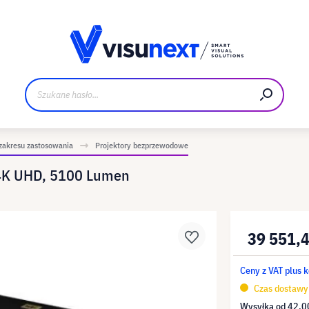
Materiały do pobrania i zestaw dla prasy
zakresu zastosowania
Projektory bezprzewodowe
 4K UHD, 5100 Lumen
39 551,4
Ceny z VAT plus 
Czas dostawy 
Wysyłka od
42,00