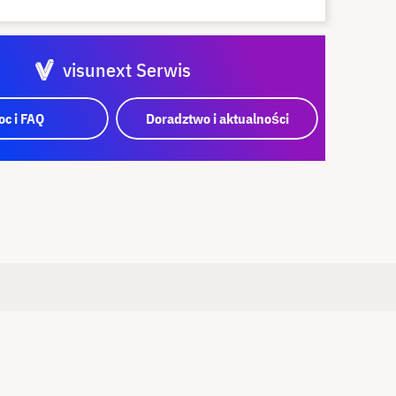
visunext Serwis
c i FAQ
Doradztwo i aktualności