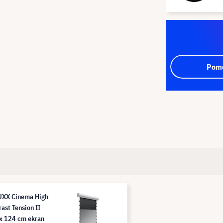
Pomo
XX Cinema High
ast Tension II
x 124 cm ekran