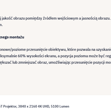
uj jakość obrazu pomiędzy źródłem wejściowym a jasnością obraz
m.
cznego montażu
ionowe/poziome przesunięcie obiektywu, które pozwala na uzyskani
maksymalnie 60% wysokości ekranu, a pozycja pozioma może być r
kszać lub zmniejszać obraz, umożliwiając przesunięcie pozycji mo
T Projektor, 3840 x 2160 4K UHD, 5100 Lumen