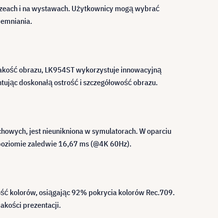
muzeach i na wystawach. Użytkownicy mogą wybrać
iemniania.
jakość obrazu, LK954ST wykorzystuje innowacyjną
tując doskonałą ostrość i szczegółowość obrazu.
owych, jest nieunikniona w symulatorach. W oparciu
 poziomie zaledwie 16,67 ms (@4K 60Hz).
ść kolorów, osiągając 92% pokrycia kolorów Rec.709.
akości prezentacji.