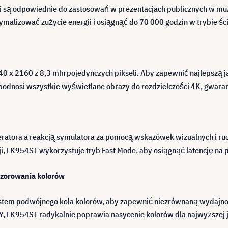
7 i są odpowiednie do zastosowań w prezentacjach publicznych w 
tymalizować zużycie energii i osiągnąć do 70 000 godzin w trybie śc
 x 2160 z 8,3 mln pojedynczych pikseli. Aby zapewnić najlepszą 
podnosi wszystkie wyświetlane obrazy do rozdzielczości 4K, gwaran
atora a reakcją symulatora za pomocą wskazówek wizualnych i ruch
ji, LK954ST wykorzystuje tryb Fast Mode, aby osiągnąć latencję na
zorowania kolorów
stem podwójnego koła kolorów, aby zapewnić niezrównaną wydajno
, LK954ST radykalnie poprawia nasycenie kolorów dla najwyższej j