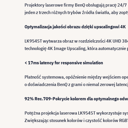
Projektory laserowe firmy BenQ obsługują pracę 24/
jeden z trzech różnych trybów źródła światła, aby zop
Optymalizacja jakości obrazu dzięki upscalingowi 4K
LK954ST wytwarza obraz w rozdzielczości 4K UHD 3840
technologię 4K Image Upscaling, która automatycznie 
< 17ms latency for responsive simulation
Płatność systemowa, opóźnienie między wejściem oper
o doświadczenia BenQ z grami o niemal zerowej latenc
92% Rec.709-Pokrycie kolorem dla optymalnego odw
Potężna projekcja laserowa LK954ST wykorzystuje sy
Zwiększając stosunek kolorów i czystość kolorów RGBY