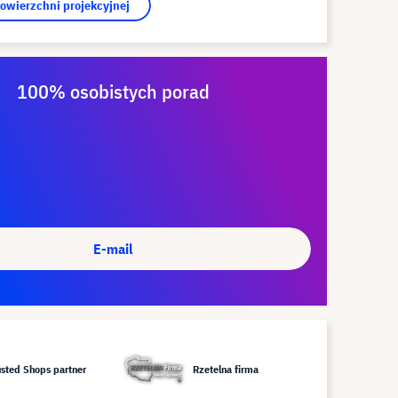
powierzchni projekcyjnej
100% osobistych porad
E-mail
usted Shops partner
Rzetelna firma