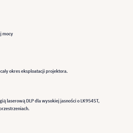
ej mocy
ały okres eksploatacji projektora.
ią laserową DLP dla wysokiej jasności o LK954ST,
 przestrzeniach.