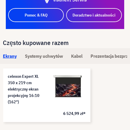
Pomoc & FAQ
Doradztwo i aktualności
Często kupowane razem
Ekrany
Systemy uchwytów
Kabel
Prezentacja bezpr
celexon Expert XL
350 x 219 cm
elektryczny ekran
projekcyjny 16:10
(162")
6 524,99 zł*