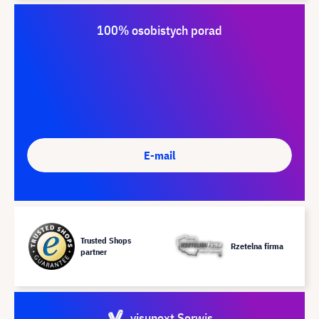
100% osobistych porad
E-mail
Trusted Shops
Rzetelna firma
partner
visunext Serwis