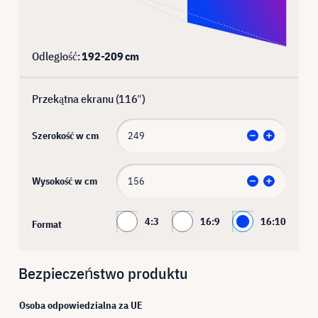
Odległość:
192
-
209
cm
Przekątna ekranu (
116
″)
Szerokość w cm
Wysokość w cm
4:3
16:9
16:10
Format
Bezpieczeństwo produktu
Osoba odpowiedzialna za UE