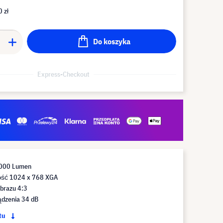
 zł
Do koszyka
Express-Checkout
 000 Lumen
ość 1024 x 768 XGA
brazu 4:3
dzenia 34 dB
ktu