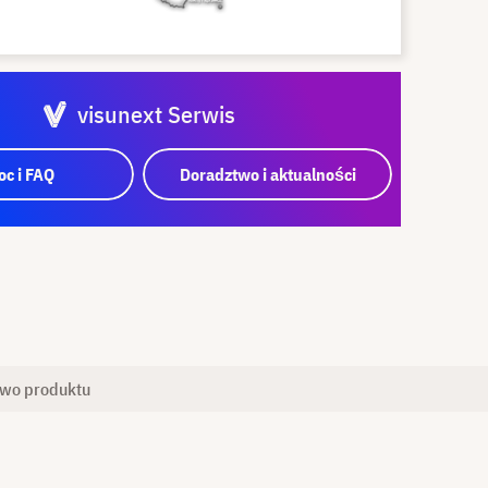
visunext Serwis
c i FAQ
Doradztwo i aktualności
two produktu