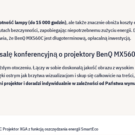
tność lampy (do 15 000 godzin)
, ale także znacznie obniża koszty 
tach bezczynności, zapobiegając niepotrzebnemu zużyciu energii. 
rawia, że BenQ MX560C jest długoterminową, opłacalną inwestycją.
salę konferencyjną o projektory BenQ MX56
ażdym otoczeniu. Łączy w sobie doskonałą jakość obrazu z wysokim 
 ostrym jak brzytwa wizualizacjom i skup się całkowicie na treści,
 projektor i doradzi indywidualnie w zależności od Państwa wym
Projektor XGA z funkcją oszczędzania energii SmartEco