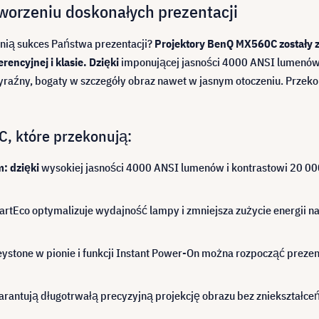
orzeniu doskonałych prezentacji
nią sukces Państwa prezentacji?
Projektory BenQ MX560C zostały za
rencyjnej i klasie. Dzięki
imponującej jasności 4000 ANSI lumenów i
aźny, bogaty w szczegóły obraz nawet w jasnym otoczeniu. Przekona
, które przekonują:
m: dzięki
wysokiej jasności 4000 ANSI lumenów i kontrastowi 20 00
rtEco optymalizuje wydajność lampy i zmniejsza zużycie energii naw
eystone w pionie i funkcji Instant Power-On można rozpocząć prezen
rantują długotrwałą precyzyjną projekcję obrazu bez zniekształceń 