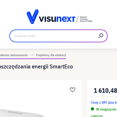
Materiały do pobrania i zestaw dla prasy
zakresu zastosowania
Projektory dla edukacji
oszczędzania energii SmartEco
1 610,48
Ceny z VAT plus 
W magazynie. 
robocze