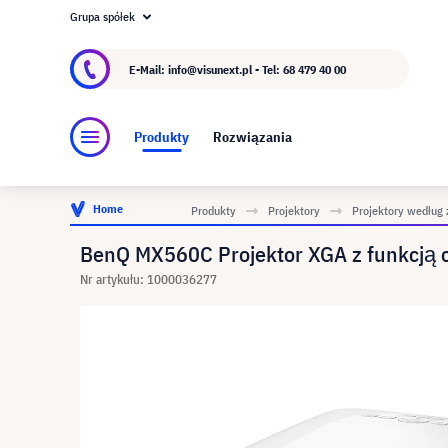
Grupa spółek
O visunext.pl
Grupa visunext
Producent
E-Mail: info@visunext.pl - Tel:
68 479 40 00
Produkty
Rozwiązania
Home
Produkty
Projektory
Projektory według 
BenQ MX560C Projektor XGA z funkcją 
Nr artykułu: 1000036277