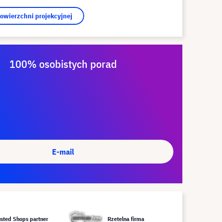
powierzchni projekcyjnej
100% osobistych porad
E-mail
usted Shops partner
Rzetelna firma