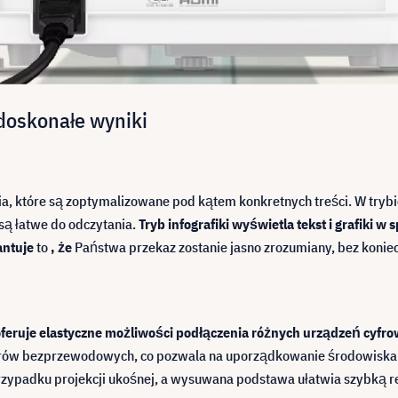
doskonałe wyniki
które są zoptymalizowane pod kątem konkretnych treści. W trybie s
są łatwe do odczytania.
Tryb infografiki wyświetla tekst i grafiki 
antuje
to
, że
Państwa przekaz zostanie jasno zrozumiany, bez koniec
eruje elastyczne możliwości podłączenia różnych urządzeń cyfr
rów bezprzewodowych, co pozwala na uporządkowanie środowiska pr
zypadku projekcji ukośnej, a wysuwana podstawa ułatwia szybką r