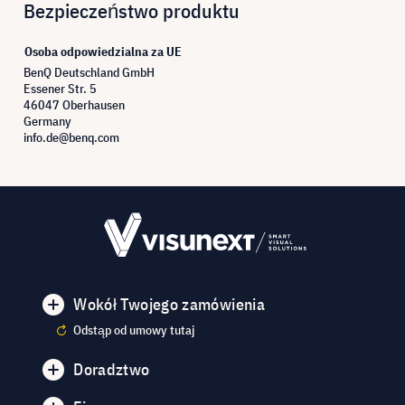
Bezpieczeństwo produktu
Osoba odpowiedzialna za UE
BenQ Deutschland GmbH
Essener Str. 5
46047 Oberhausen
Germany
info.de@benq.com
Wokół Twojego zamówienia
Odstąp od umowy tutaj
Doradztwo