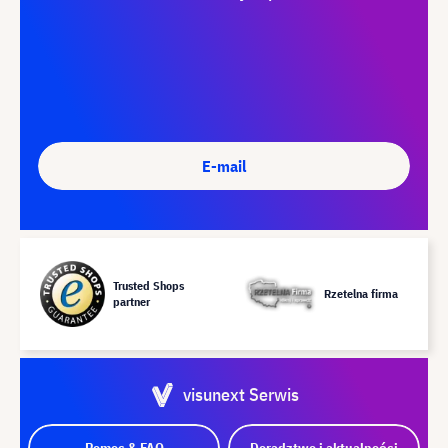
E-mail
Trusted Shops
Rzetelna firma
partner
visunext Serwis
Pomoc & FAQ
Doradztwo i aktualności