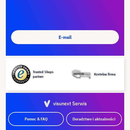
E-mail
Trusted Shops
Rzetelna firma
partner
visunext Serwis
Pomoc & FAQ
Doradztwo i aktualności