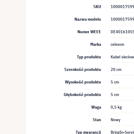
SKU
100001759
Nazwa modelu
100001759
Numer WEEE
DE4016105
Marka
celexon
Typ produktu
Kabel siecio
Szerokość produktu
20 cm
Wysokość produktu
5 cm
Głębokość produktu
5 cm
Waga
0,5 kg
Stan
Nowy
Typ gwarancji
BringIn-Servi