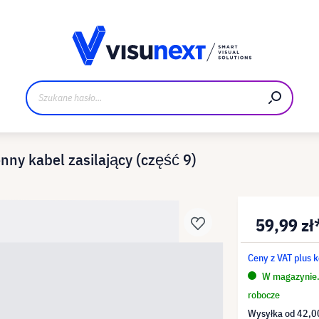
Materiały do pobrania i zestaw dla prasy
y kabel zasilający (część 9)
59,99 zł
Ceny z VAT plus 
W magazynie. 
robocze
Wysyłka od
42,00