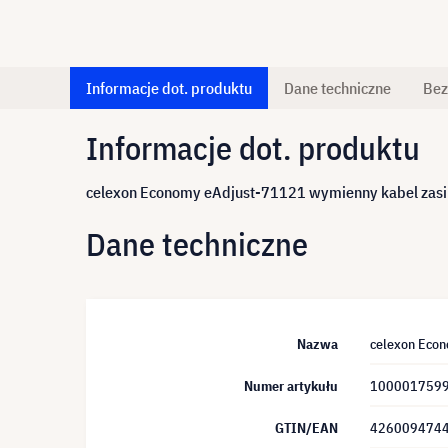
Informacje dot. produktu
Dane techniczne
Bez
Informacje dot. produktu
celexon Economy eAdjust-71121 wymienny kabel zasil
Dane techniczne
Nazwa
celexon Econ
Numer artykułu
100001759
GTIN/EAN
426009474