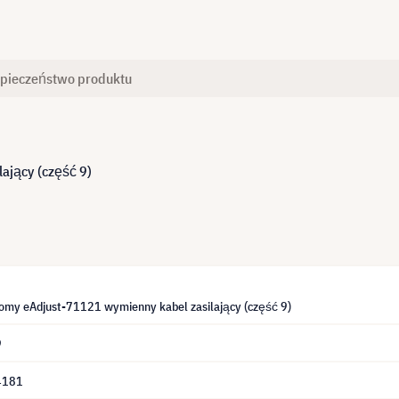
pieczeństwo produktu
ający (część 9)
omy eAdjust-71121 wymienny kabel zasilający (część 9)
9
4181