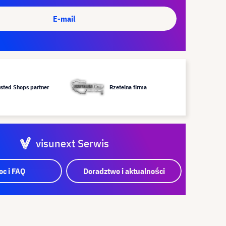
E-mail
usted Shops partner
Rzetelna firma
visunext Serwis
c i FAQ
Doradztwo i aktualności