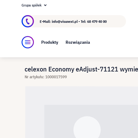
Grupa spółek
O visunext.pl
Grupa visunext
Producent
E-Mail: info@visunext.pl - Tel:
68 479 40 00
Produkty
Rozwiązania
celexon Economy eAdjust-71121 wymienn
Nr artykułu: 1000017599