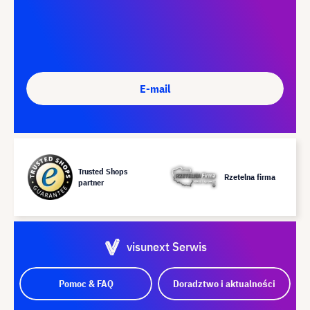
E-mail
Trusted Shops
Rzetelna firma
partner
visunext Serwis
Pomoc & FAQ
Doradztwo i aktualności