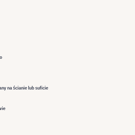
o
 na ścianie lub suficie
wie