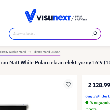
Materiały do pobrania i zestaw dla prasy
 ekrany według marki
Ekrany marki DELUXX
m Matt White Polaro ekran elektryczny 16:9 (1
2 128,99
Ceny z VAT plus 
W magazynie. 
robocze