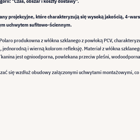
orii: "Czas, obszar i koszty dostawy".
rany projekcyjne, które charakteryzują się wysoką jakością, 4-wa
ym uchwytem sufitowo-ściennym.
t Polaro produkowna z włókna szklanego z powłoką PCV, charaktery
 jednorodną i wierną kolorom refleksję. Materiał z włókna szklane
Tkanina jest ognioodporna, powlekana przeciw pleśni, wodoodporna
ać się wzdłuż obudowy załączonymi uchwytami montażowymi, co zn