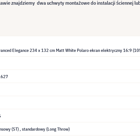
ie znajdziemy dwa uchwyty montażowe do instalacji ściennej lub suf
nced Elegance 234 x 132 cm Matt White Polaro ekran elektryczny 16:9 (10
1627
5
nsowy (ST)
, standardowy (Long Throw)