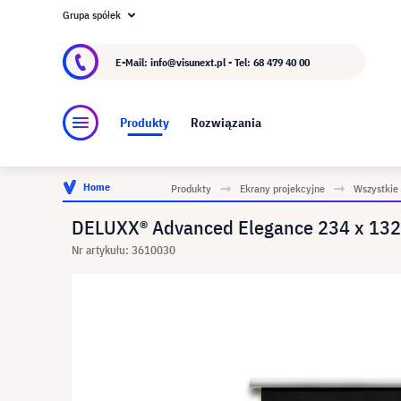
Grupa spółek
O visunext.pl
Grupa visunext
Producent
E-Mail: info@visunext.pl - Tel:
68 479 40 00
Produkty
Rozwiązania
Home
Produkty
Ekrany projekcyjne
Wszystkie
DELUXX® Advanced Elegance 234 x 132 c
Nr artykułu: 3610030