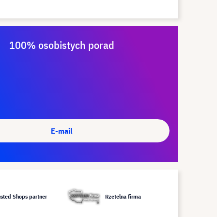
100% osobistych porad
E-mail
usted Shops partner
Rzetelna firma