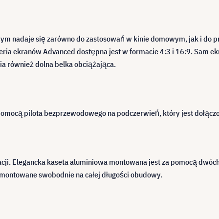
 nadaje się zarówno do zastosowań w kinie domowym, jak i do prez
eria ekranów Advanced dostępna jest w formacie 4:3 i 16:9. Sam ek
a również dolna belka obciążająca.
pomocą pilota bezprzewodowego na podczerwień, który jest dołącz
acji. Elegancka kaseta aluminiowa montowana jest za pomocą dwóc
ć montowane swobodnie na całej długości obudowy.