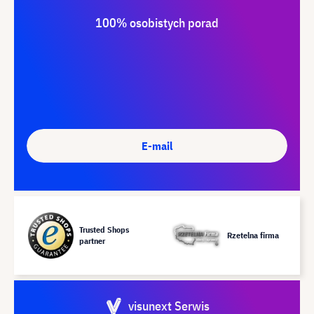
100% osobistych porad
E-mail
Trusted Shops
Rzetelna firma
partner
visunext Serwis