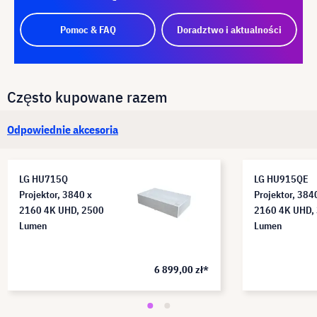
Pomoc & FAQ
Doradztwo i aktualności
Często kupowane razem
Odpowiednie akcesoria
LG HU715Q
LG HU915QE
Projektor, 3840 x
Projektor, 384
2160 4K UHD, 2500
2160 4K UHD,
Lumen
Lumen
6 899,00 zł*