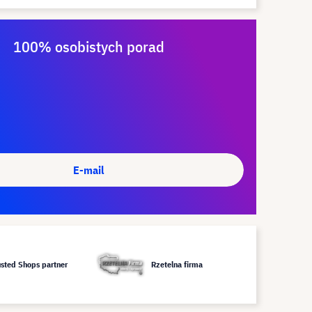
100% osobistych porad
E-mail
usted Shops partner
Rzetelna firma