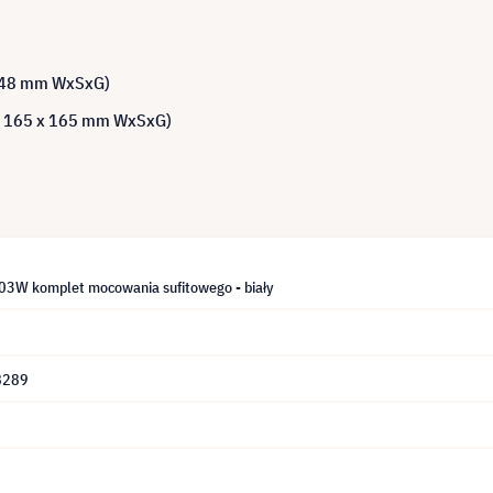
x 48 mm WxSxG)
 x 165 x 165 mm WxSxG)
03W komplet mocowania sufitowego - biały
8289