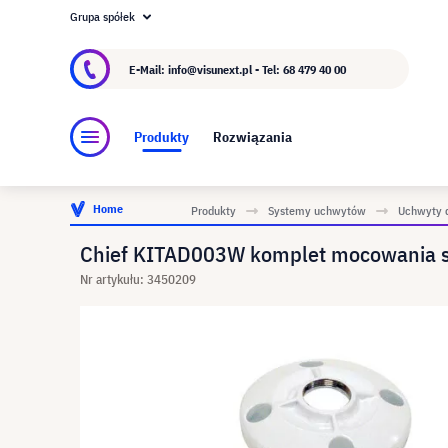
Grupa spółek
O visunext.pl
Grupa visunext
Producent
E-Mail: info@visunext.pl - Tel:
68 479 40 00
Produkty
Rozwiązania
Home
Produkty
Systemy uchwytów
Uchwyty d
Chief KITAD003W komplet mocowania su
Nr artykułu: 3450209