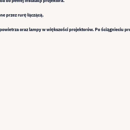
a do pełnej instalacji projektora.
e przez rurę łączącą.
 powietrza oraz lampy w większości projektorów. Po ściągnieciu 