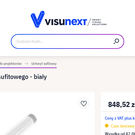
Materiały do pobrania i zestaw dla prasy
o projektorów
Uchwyt sufitowy
fitowego - biały
848,52 z
Ceny z VAT plus 
Czas dostawy 
Wysyłka od
42,00