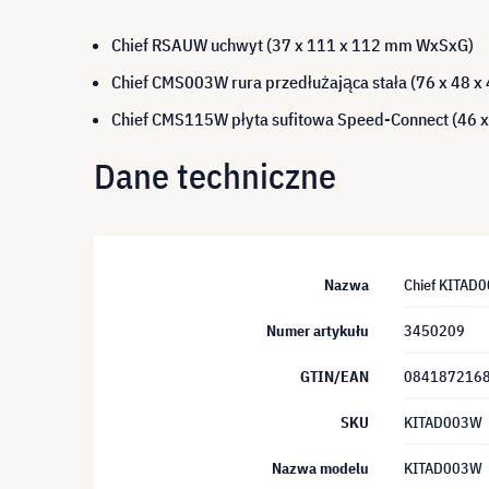
Chief RSAUW uchwyt (37 x 111 x 112 mm WxSxG)
Chief CMS003W rura przedłużająca stała (76 x 48 
Chief CMS115W płyta sufitowa Speed-Connect (46
Dane techniczne
Nazwa
Chief KITAD0
Numer artykułu
3450209
GTIN/EAN
084187216
SKU
KITAD003W
Nazwa modelu
KITAD003W