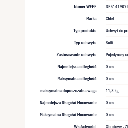
Numer WEEE
DE5141907
Marka
Chief
Typ produktu
Uchwyt do pr
Typ uchwytu
Sufit
Zastosowanie uchwytu
Pojedynczy u
Najmniejsza odległość
0 cm
Maksymalna odległość
0 cm
maksymalna dopuszczalna waga
11,3 kg
Najmniejsza Długość Mocowanie
0 cm
Maksymalna Długość Mocowanie
0 cm
Właściwości
Obrotowy
, 