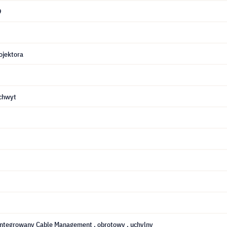
9
ojektora
chwyt
Zintegrowany Cable Management
, obrotowy
, uchylny