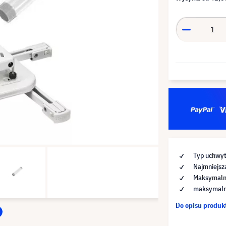
Typ uchwyt
Najmniejsz
Maksymaln
maksymalna
Do opisu produ