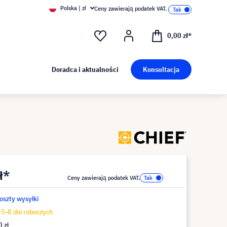
Polska | zł
Ceny zawierają podatek VAT.
0,00 zł*
Doradca i aktualności
Konsultacja
ł*
Ceny zawierają podatek VAT.
koszty wysyłki
5-8 dni roboczych
 zł