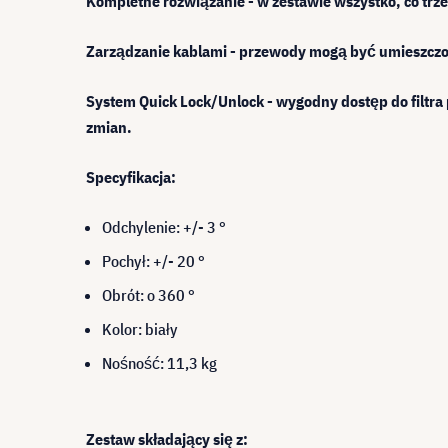
Kompletne rozwiązanie - w zestawie wszystko, co trzeb
Zarządzanie kablami - przewody mogą być umieszczon
System Quick Lock/Unlock - wygodny dostęp do filtra
zmian.
Specyfikacja:
Odchylenie: +/- 3 °
Pochył: +/- 20 °
Obrót: o 360 °
Kolor: biały
Nośność: 11,3 kg
Zestaw składający się z: