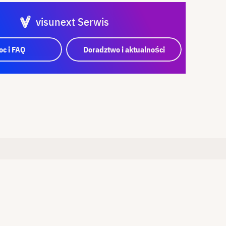
visunext Serwis
c i FAQ
Doradztwo i aktualności