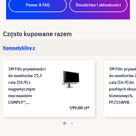
Pomoc & FAQ
Doradztwo i aktualności
Często kupowane razem
Kompatybilny z
3M Filtr prywatności
3M Filtr prywa
do monitorów 21,5
do monitorów 
cala (16:9) z
cala (16:9) do
magnetycznym
poufnych obsz
mocowaniem
biznesowych,
COMPLY™,
PF215W9B
599,00 zł*
PF215W9EM