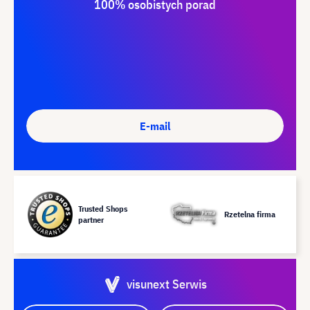
100% osobistych porad
E-mail
Trusted Shops
Rzetelna firma
partner
visunext Serwis