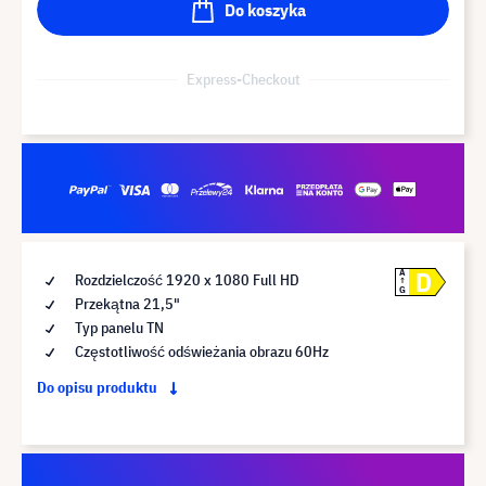
Do koszyka
Express-Checkout
D
A
Rozdzielczość 1920 x 1080 Full HD
G
Przekątna 21,5"
Typ panelu TN
Częstotliwość odświeżania obrazu 60Hz
Do opisu produktu