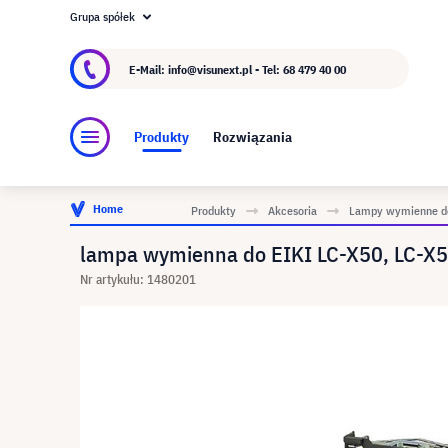
Grupa spółek
O visunext.pl
Grupa visunext
Producent
E-Mail: info@visunext.pl - Tel:
68 479 40 00
Produkty
Rozwiązania
Home
Produkty
Akcesoria
Lampy wymienne do
lampa wymienna do EIKI LC-X50, LC-X5
Nr artykułu: 1480201