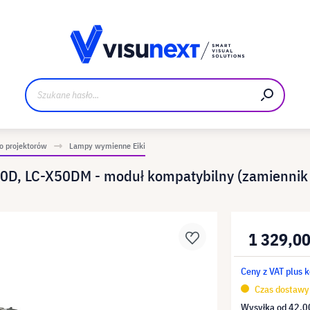
Materiały do pobrania i zestaw dla prasy
 projektorów
Lampy wymienne Eiki
0D, LC-X50DM - moduł kompatybilny (zamiennik
1 329,00
Ceny z VAT plus 
Czas dostawy 
Wysyłka od
42,00