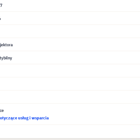
77
6
jektora
ybilny
ce
otyczące usług i wsparcia