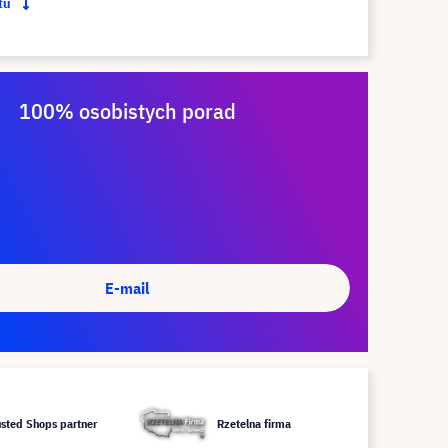
ktu
100% osobistych porad
E-mail
usted Shops partner
Rzetelna firma