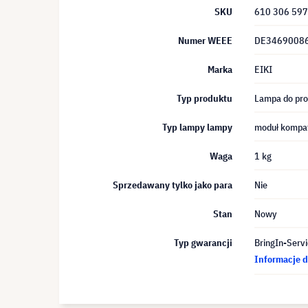
SKU
610 306 59
Numer WEEE
DE3469008
Marka
EIKI
Typ produktu
Lampa do pro
Typ lampy lampy
moduł kompat
Waga
1 kg
Sprzedawany tylko jako para
Nie
Stan
Nowy
Typ gwarancji
BringIn-Servi
Informacje d