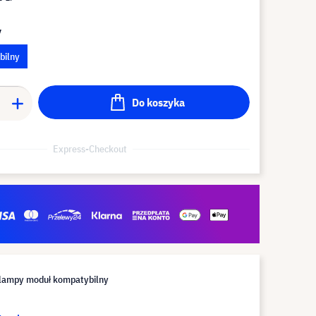
y
bilny
Do koszyka
Express-Checkout
lampy moduł kompatybilny