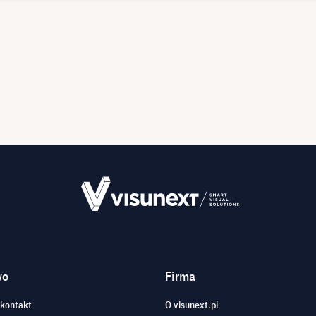
wo
Firma
 kontakt
O visunext.pl