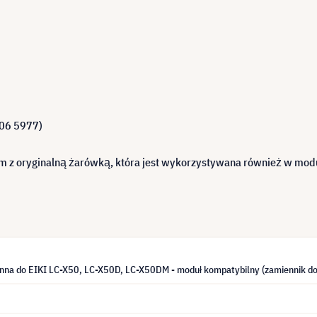
306 5977)
m z oryginalną żarówką, która jest wykorzystywana również w modu
na do EIKI LC-X50, LC-X50D, LC-X50DM - moduł kompatybilny (zamiennik d