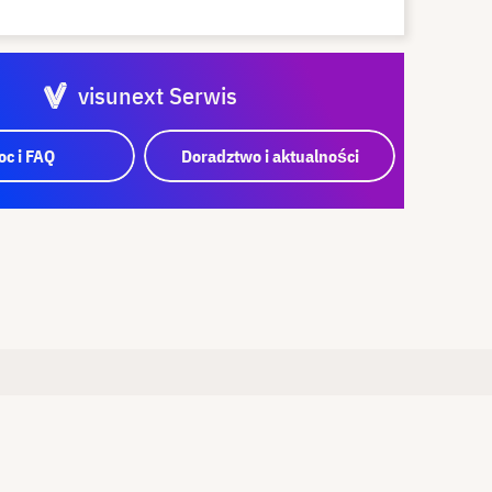
visunext Serwis
c i FAQ
Doradztwo i aktualności