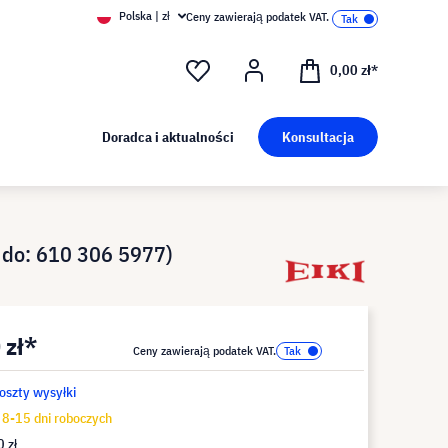
Polska | zł
Ceny zawierają podatek VAT.
0,00 zł*
Doradca i aktualności
Konsultacja
 do: 610 306 5977)
 zł*
Ceny zawierają podatek VAT.
koszty wysyłki
8-15 dni roboczych
 zł