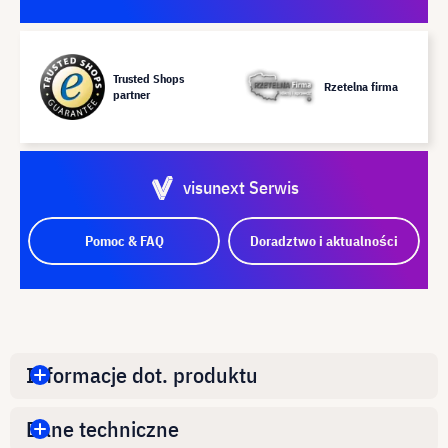
Trusted Shops
Rzetelna firma
partner
visunext Serwis
Pomoc & FAQ
Doradztwo i aktualności
Informacje dot. produktu
Dane techniczne