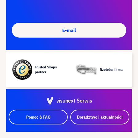
E-mail
Trusted Shops
Rzetelna firma
partner
visunext Serwis
Pomoc & FAQ
Doradztwo i aktualności