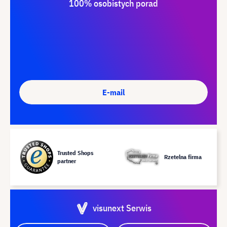
100% osobistych porad
E-mail
Trusted Shops
Rzetelna firma
partner
visunext Serwis