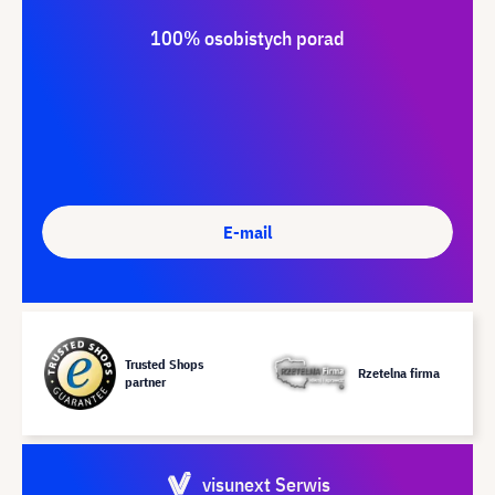
100% osobistych porad
E-mail
Trusted Shops
Rzetelna firma
partner
visunext Serwis