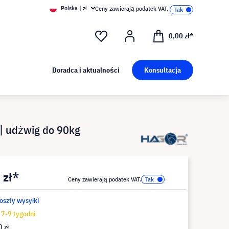
Polska | zł
Ceny zawierają podatek VAT.
0,00 zł*
Doradca i aktualności
Konsultacja
| udżwig do 90kg
 zł*
Ceny zawierają podatek VAT.
koszty wysyłki
7-9 tygodni
 zł