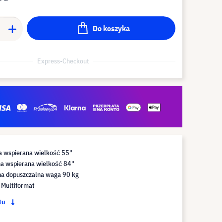
Do koszyka
Express-Checkout
a wspierana wielkość 55"
 wspierana wielkość 84"
 dopuszczalna waga 90 kg
 Multiformat
ktu