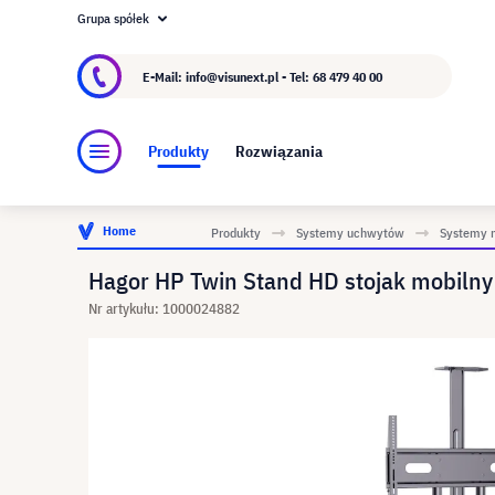
Grupa spółek
O visunext.pl
Grupa visunext
Producent
E-Mail: info@visunext.pl - Tel:
68 479 40 00
Produkty
Rozwiązania
Home
Produkty
Systemy uchwytów
Systemy 
Hagor HP Twin Stand HD stojak mobiln
Nr artykułu: 1000024882