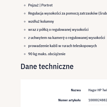
Pejzaż | Portret
Regulacja wysokości za pomocą zatrzasków (śru
wzdłuż kolumny
wraz z półką o regulowanej wysokości
z uchwytem na kamerę o regulowanej wysokości
prowadzenie kabli w rurach teleskopowych
90 kg maks. obciążenie
Dane techniczne
Nazwa
Hagor HP Twi
Numer artykułu
100002488