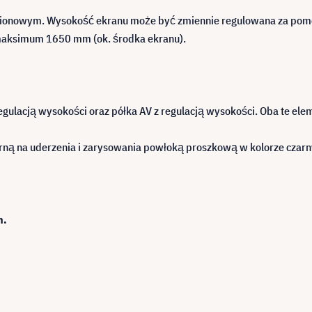
ionowym. Wysokość ekranu może być zmiennie regulowana za pomo
aksimum 1650 mm (ok. środka ekranu).
egulacją wysokości oraz półka AV z regulacją wysokości. Oba te el
rną na uderzenia i zarysowania powłoką proszkową w kolorze czar
h.