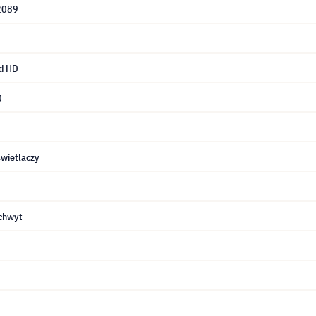
2089
d HD
0
wietlaczy
chwyt