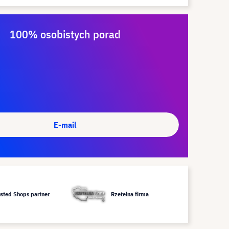
100% osobistych porad
E-mail
usted Shops partner
Rzetelna firma