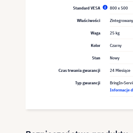
Standard VESA
800 x 500
Właściwości
Zintegrowan
Waga
25 kg
Kolor
Czarny
Stan
Nowy
Czas trwania gwarancji
24 Miesiące
Typ gwarancji
BringIn-Servi
Informacje d