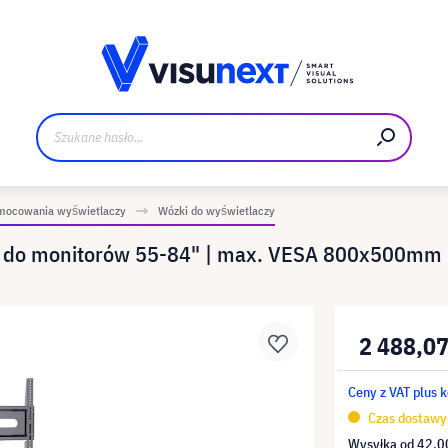
Materiały do pobrania i zestaw dla prasy
mocowania wyświetlaczy
Wózki do wyświetlaczy
y do monitorów 55-84" | max. VESA 800x500mm 
2 488,07
Ceny z VAT plus 
Czas dostawy 
Wysyłka od
42,00