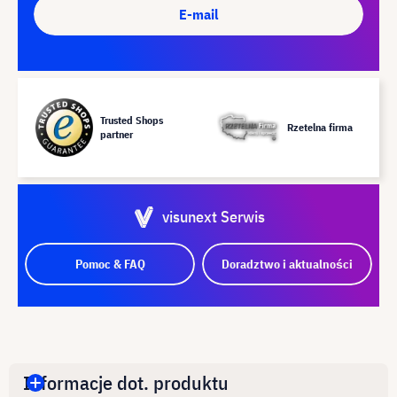
E-mail
Trusted Shops
Rzetelna firma
partner
visunext Serwis
Pomoc & FAQ
Doradztwo i aktualności
Informacje dot. produktu