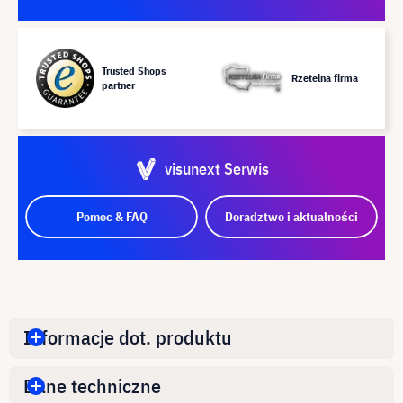
Trusted Shops
Rzetelna firma
partner
visunext Serwis
Pomoc & FAQ
Doradztwo i aktualności
Informacje dot. produktu
Dane techniczne