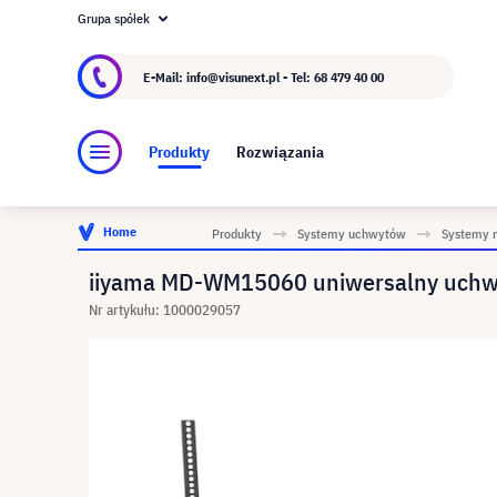
Grupa spółek
O visunext.pl
Grupa visunext
Producent
E-Mail: info@visunext.pl - Tel:
68 479 40 00
Produkty
Rozwiązania
Home
Produkty
Systemy uchwytów
Systemy 
iiyama MD-WM15060 uniwersalny uchw
Nr artykułu: 1000029057