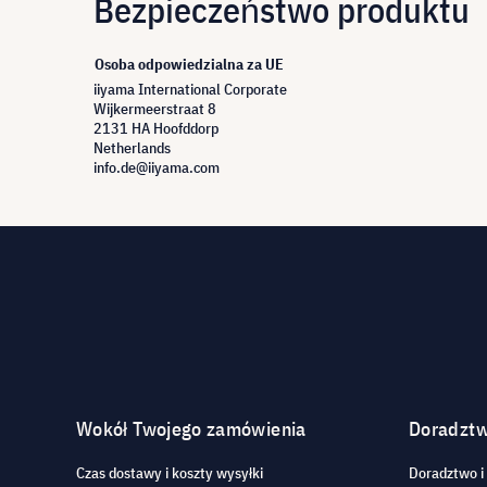
Bezpieczeństwo produktu
Osoba odpowiedzialna za UE
iiyama International Corporate
Wijkermeerstraat 8
2131 HA Hoofddorp
Netherlands
info.de@iiyama.com
Wokół Twojego zamówienia
Doradzt
Czas dostawy i koszty wysyłki
Doradztwo i