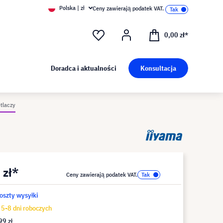
Polska | zł
Ceny zawierają podatek VAT.
0,00 zł*
Doradca i aktualności
Konsultacja
tlaczy
 zł*
Ceny zawierają podatek VAT.
koszty wysyłki
5-8 dni roboczych
99 zł