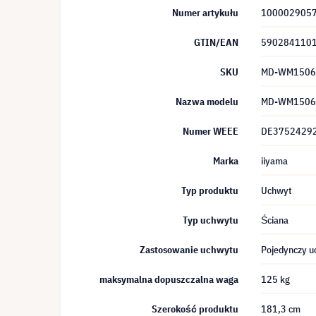
Numer artykułu
100002905
GTIN/EAN
590284110
SKU
MD-WM1506
Nazwa modelu
MD-WM1506
Numer WEEE
DE3752429
Marka
iiyama
Typ produktu
Uchwyt
Typ uchwytu
Ściana
Zastosowanie uchwytu
Pojedynczy u
maksymalna dopuszczalna waga
125 kg
Szerokość produktu
181,3 cm