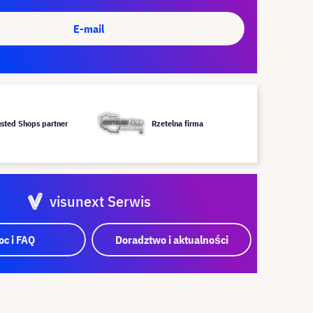
E-mail
usted Shops partner
Rzetelna firma
visunext Serwis
c i FAQ
Doradztwo i aktualności