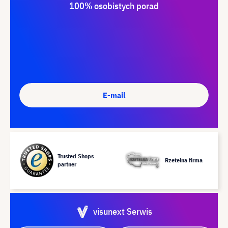
100% osobistych porad
E-mail
Trusted Shops
Rzetelna firma
partner
visunext Serwis