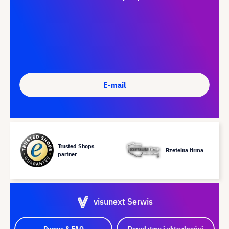
E-mail
Trusted Shops
Rzetelna firma
partner
visunext Serwis
Pomoc & FAQ
Doradztwo i aktualności