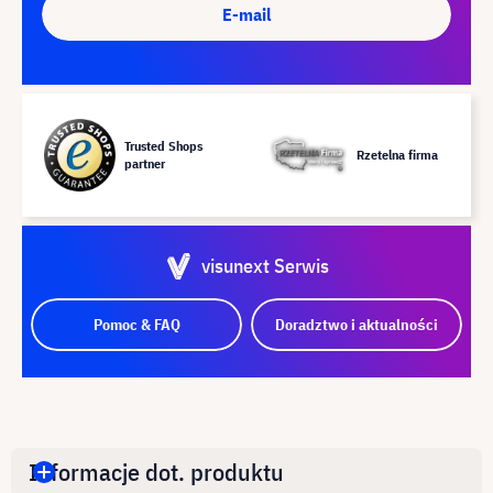
E-mail
Trusted Shops
Rzetelna firma
partner
visunext Serwis
Pomoc & FAQ
Doradztwo i aktualności
Informacje dot. produktu