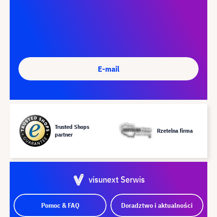
E-mail
Trusted Shops
Rzetelna firma
partner
visunext Serwis
Pomoc & FAQ
Doradztwo i aktualności