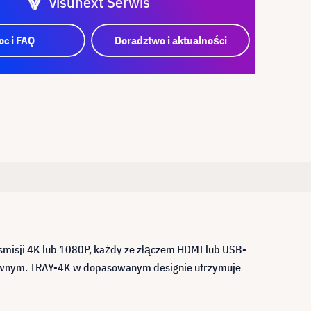
visunext Serwis
c i FAQ
Doradztwo i aktualności
smisji 4K lub 1080P, każdy ze złączem HDMI lub USB-
 głównym. TRAY-4K w dopasowanym designie utrzymuje