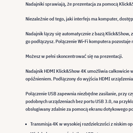
Nadajniki sprawiają, że prezentacja za pomocą Klick&S
Niezależnie od tego, jaki interfejs ma komputer, dost
Nadajnik łączy się automatycznie z bazą Klick&Show,
go podłączysz. Połączenie Wi-Fi komputera pozostaje 
Możesz w pełni skoncentrować się na prezentacji.
Nadajnik HDMI Klick&Show 4K umożliwia całkowicie wol
opóźnieniem. Podłączony do wyjścia HDMI urządzenia 
Połączenie USB zapewnia niezbędne zasilanie, przy cz
podobnych urządzeniach bez portu USB 3.0, na przykł
obsługiwany zdalnie za pomocą ekranu dotykowego po
Transmisja 4K w wysokiej rozdzielczości z niskim o