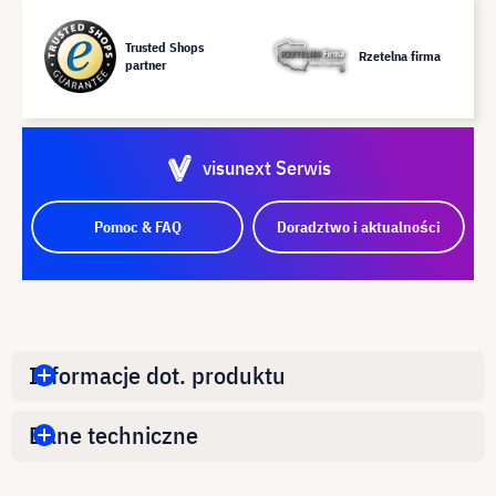
Trusted Shops
Rzetelna firma
partner
visunext Serwis
Pomoc & FAQ
Doradztwo i aktualności
Informacje dot. produktu
Dane techniczne