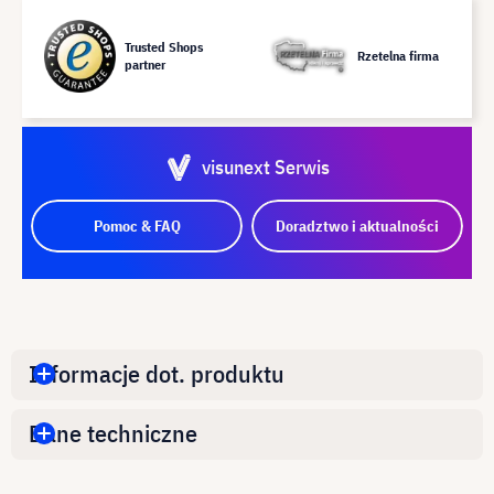
Trusted Shops
Rzetelna firma
partner
visunext Serwis
Pomoc & FAQ
Doradztwo i aktualności
Informacje dot. produktu
Dane techniczne