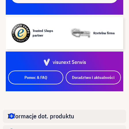
Trusted Shops
Rzetelna firma
partner
visunext Serwis
Pomoc & FAQ
Doradztwo i aktualności
Informacje dot. produktu